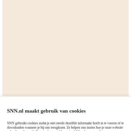
We are the Northern Netherlands
Alliance
We are the Northern Netherlands Alliance (SNN): a partnership of
the three northern provinces (Drenthe, Fryslan, Groningen) and the
four largest cities (Assen, Emmen, Groningen, Leeuwarden) of the
Northern Netherlands. We are committed to making the region even
more beautiful. The Northern Netherlands wants to be an inspiring
example of smart, sustainable and inclusive growth in Europe.
Read more
Corporate
Private sector
SNN.nl maakt gebruik van cookies
All grants
All grants
SNN gebruikt cookies zodat je niet steeds dezelfde informatie hoeft in te voeren of te
downloaden wanneer je bij ons terugkomt. Ze helpen ons inzien hoe je onze website
Northern Netherlands