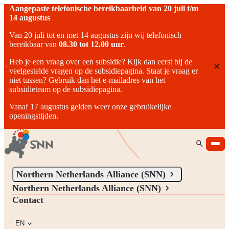
Aangepaste telefonische bereikbaarheid van 20 juli t/m
14 augustus
Van 20 juli tot en met 14 augustus zijn wij telefonisch
bereikbaar van
08.30 tot 12.00 uur
.
Heb je een vraag over een subsidie? Kijk dan eerst bij de
veelgestelde vragen op de subsidiepagina. Staat je vraag er
niet tussen? Gebruik dan het e-mailadres van het
subsidieteam op de subsidiepagina.
Vanaf 17 augustus gelden weer onze gebruikelijke
openingstijden.
Northern Netherlands Alliance (SNN)
Northern Netherlands Alliance (SNN)
Northern Netherlands Alliance (SNN)
We stimulate, facilitate, and connect people, ideas, and ambitions
Contact
that contribute to the development of Northern Netherlands.
EN