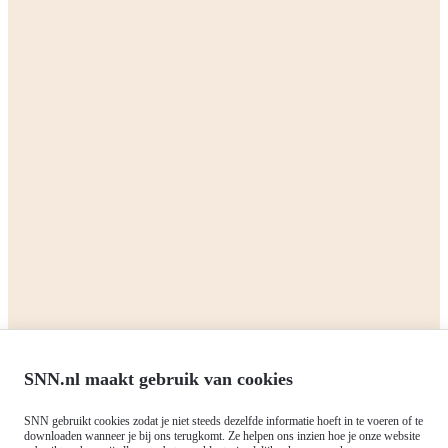
We are the Northern Netherlands
Alliance
We are the Northern Netherlands Alliance (SNN): a partnership of
the three northern provinces (Drenthe, Fryslan, Groningen) and the
four largest cities (Assen, Emmen, Groningen, Leeuwarden) of the
Northern Netherlands. We are committed to making the region even
more beautiful. The Northern Netherlands wants to be an inspiring
example of smart, sustainable and inclusive growth in Europe.
Read more
Corporate
Private sector
SNN.nl maakt gebruik van cookies
All grants
All grants
SNN gebruikt cookies zodat je niet steeds dezelfde informatie hoeft in te voeren of te
downloaden wanneer je bij ons terugkomt. Ze helpen ons inzien hoe je onze website
Northern Netherlands