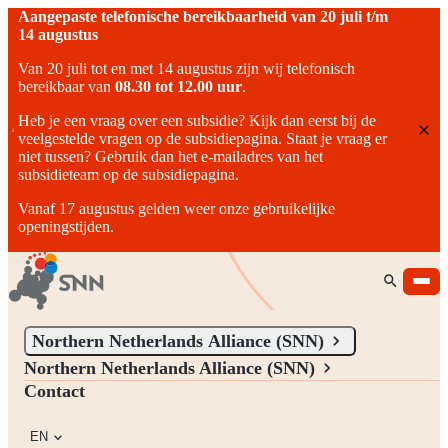
Aangepaste telefonische bereikbaarheid van 20 juli t/m
14 augustus
Van 20 juli tot en met 14 augustus zijn wij telefonisch
bereikbaar van
08.30 tot 12.00 uur
.
Heb je een vraag over een subsidie? Kijk dan eerst bij de
veelgestelde vragen op de subsidiepagina. Staat je vraag er
niet tussen? Gebruik dan het e-mailadres van het
subsidieteam op de subsidiepagina.
Vanaf 17 augustus gelden weer onze gebruikelijke
openingstijden.
Northern Netherlands Alliance (SNN)
Northern Netherlands Alliance (SNN)
Northern Netherlands Alliance (SNN)
We stimulate, facilitate, and connect people, ideas, and ambitions
Contact
that contribute to the development of Northern Netherlands.
EN