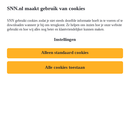
Ontwikkeling (EFRO)
Nieuws
SNN.nl maakt gebruik van cookies
Just Transition Fund (JTF)
Werken bij
Gemeenschappelijk
SNN gebruikt cookies zodat je niet steeds dezelfde informatie hoeft in te voeren of te
Meld je aan voor onze
Landbouwbeleid (GLB)
downloaden wanneer je bij ons terugkomt. Ze helpen ons inzien hoe je onze website
gebruikt en hoe wij alles nog beter en klantvriendelijker kunnen maken.
nieuwsbrief
Instellingen
Alleen standaard cookies
Privacyverklaring
Responsible disclosure
Toegankelijkheidsverklaring
Cookies
Alle cookies toestaan
Volg ons op: