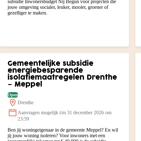
subsidie Inwonersbudget Nij Begun voor projecten die
jouw omgeving socialer, leuker, mooier, groener of
gezelliger te maken.
Gemeentelijke subsidie
energiebesparende
isolatiemaatregelen Drenthe
– Meppel
Open
Drenthe
Locatie:
Aanvragen mogelijk t/m 31 december 2026 om
Status:
23:59
Ben jij woningeigenaar in de gemeente Meppel? En wil
jij jouw woning isoleren? Voor inwoners met een