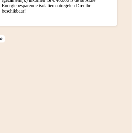
(gezamenlijk) inkomen tot € 40.000 is de subsidie
Energiebesparende isolatiemaatregelen Drenthe
beschikbaar!