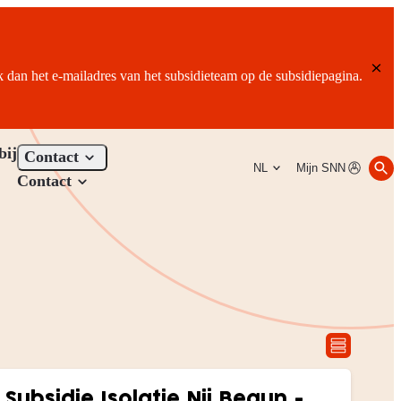
ik dan het e-mailadres van het subsidieteam op de subsidiepagina.
bij
Contact
NL
Mijn SNN
Contact
Subsidie Isolatie Nij Begun -