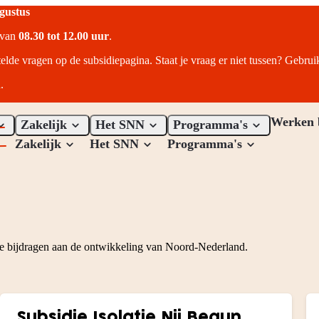
ugustus
r van
08.30 tot 12.00 uur
.
telde vragen op de subsidiepagina. Staat je vraag er niet tussen? Gebru
.
Werken 
Zakelijk
Het SNN
Programma's
Zakelijk
Het SNN
Programma's
die bijdragen aan de ontwikkeling van Noord-Nederland.
Particuliere subsidies overzicht
Subsidie Isolatie Nij Begun