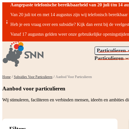
Aangepaste telefonische bereikbaarheid van 20 juli t/m 14 a
Van 20 juli tot en met 14 augustus zijn wij telefonisch bereikbaa
Heb je een vraag over een subsidie? Kijk dan eerst bij de veelges
Vanaf 17 augustus gelden weer onze gebruikelijke openingstijden
Particulieren
Particulieren
Home
/
Subsidies Voor Particulieren
/
Aanbod Voor Particulieren
Aanbod voor particulieren
Wij stimuleren, faciliteren en verbinden mensen, ideeën en ambities 