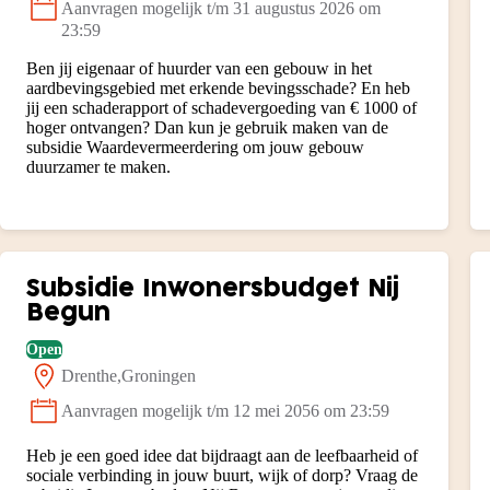
Aanvragen mogelijk t/m 31 augustus 2026 om
Status:
23:59
Ben jij eigenaar of huurder van een gebouw in het
aardbevingsgebied met erkende bevingsschade? En heb
jij een schaderapport of schadevergoeding van € 1000 of
hoger ontvangen? Dan kun je gebruik maken van de
subsidie Waardevermeerdering om jouw gebouw
duurzamer te maken.
Subsidie Inwonersbudget Nij
Begun
Open
Drenthe
Groningen
Locatie:
Aanvragen mogelijk t/m 12 mei 2056 om 23:59
Status:
Heb je een goed idee dat bijdraagt aan de leefbaarheid of
sociale verbinding in jouw buurt, wijk of dorp? Vraag de