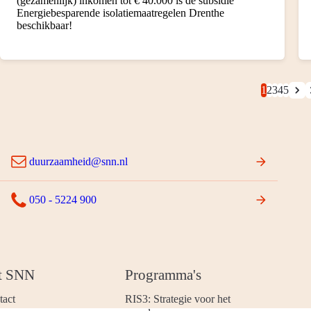
(gezamenlijk) inkomen tot € 40.000 is de subsidie
Energiebesparende isolatiemaatregelen Drenthe
beschikbaar!
1
2
3
4
5
duurzaamheid@snn.nl
050 - 5224 900
t SNN
Programma's
tact
RIS3: Strategie voor het