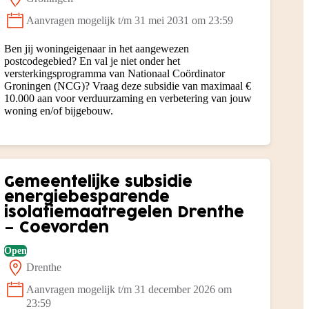
Locatie:
Aanvragen mogelijk t/m 31 mei 2031 om 23:59
Status:
Ben jij woningeigenaar in het aangewezen
postcodegebied? En val je niet onder het
versterkingsprogramma van Nationaal Coördinator
Groningen (NCG)? Vraag deze subsidie van maximaal €
10.000 aan voor verduurzaming en verbetering van jouw
woning en/of bijgebouw.
Gemeentelijke subsidie
energiebesparende
isolatiemaatregelen Drenthe
– Coevorden
Open
Drenthe
Locatie:
Aanvragen mogelijk t/m 31 december 2026 om
Status:
23:59