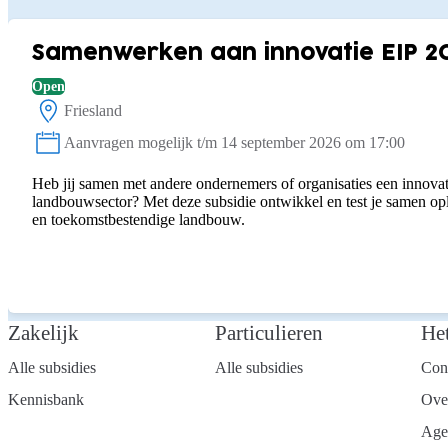
Samenwerken aan innovatie EIP 2
Open
Friesland
Locatie:
Aanvragen mogelijk t/m 14 september 2026 om 17:00
Status:
Heb jij samen met andere ondernemers of organisaties een innovat
landbouwsector? Met deze subsidie ontwikkel en test je samen o
en toekomstbestendige landbouw.
Zakelijk
Particulieren
He
Alle subsidies
Alle subsidies
Con
Kennisbank
Ove
Age