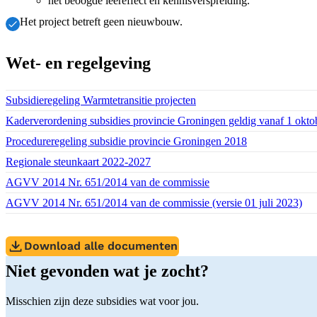
het beoogde leereffect en kennisverspreiding.
Het project betreft geen nieuwbouw.
Wet- en regelgeving
Download bestand:
Subsidieregeling Warmtetransitie projecten
(PDF)
Download bestand:
Kaderverordening subsidies provincie Groningen geldig vanaf 1 okto
Download bestand:
Procedureregeling subsidie provincie Groningen 2018
(PDF)
Download bestand:
Regionale steunkaart 2022-2027
(PDF)
Download bestand:
AGVV 2014 Nr. 651/2014 van de commissie
(PDF)
Download bestand:
AGVV 2014 Nr. 651/2014 van de commissie (versie 01 juli 2023)
(P
Download alle documenten
Niet gevonden wat je zocht?
Misschien zijn deze subsidies wat voor jou.