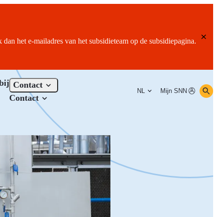
ik dan het e-mailadres van het subsidieteam op de subsidiepagina.
bij
Contact
NL
Mijn SNN
Contact