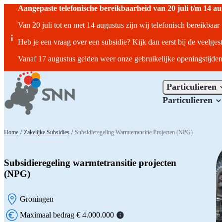
Aangepaste telefonische bereikbaarheid van 20 juli t/m 14 a
Van 20 juli tot en met 14 augustus zijn wij telefonisch bereikbaa
Heb je een vraag over een subsidie? Kijk dan eerst bij de veelges
Vanaf 17 augustus gelden weer onze gebruikelijke openingstijden
Particulieren
Particulieren
Home
/
Zakelijke Subsidies
/
Subsidieregeling Warmtetransitie Projecten (NPG)
Subsidieregeling warmtetransitie projecten
(NPG)
Groningen
Locatie:
Maximaal bedrag € 4.000.000