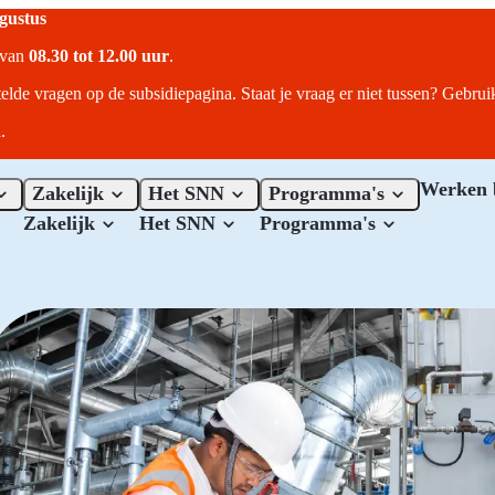
ugustus
r van
08.30 tot 12.00 uur
.
telde vragen op de subsidiepagina. Staat je vraag er niet tussen? Gebru
.
Werken 
Zakelijk
Het SNN
Programma's
Zakelijk
Het SNN
Programma's