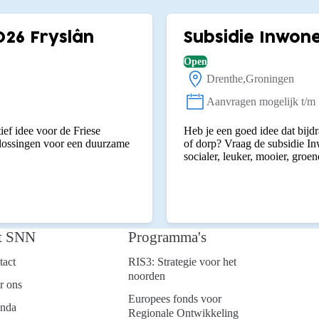
026 Fryslân
Subsidie Inwone
Open
Drenthe
Groningen
Locatie:
Aanvragen mogelijk t/m
Status:
ief idee voor de Friese
Heb je een goed idee dat bijdr
plossingen voor een duurzame
of dorp? Vraag de subsidie I
socialer, leuker, mooier, groen
t SNN
Programma's
tact
RIS3: Strategie voor het
noorden
r ons
Europees fonds voor
nda
Regionale Ontwikkeling