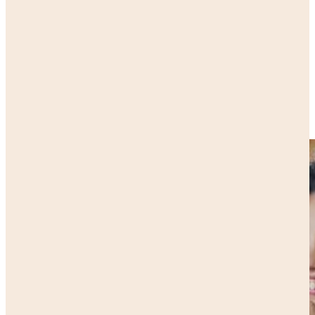
even more appealing and stronger
We are the Northern Netherlands Alliance (SNN), a collaboration of
the three northern provinces. We stimulate, facilitate, and connect
people, ideas, and ambitions that contribute to the development of
Northern Netherlands.
Who is SNN?