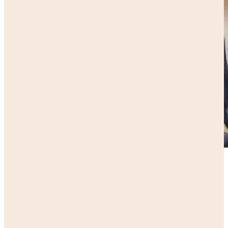
Corporate
Private sector
All grants
All grants
Northern Netherlands
Alliance (SNN)