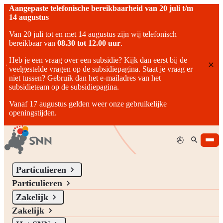
Aangepaste telefonische bereikbaarheid van 20 juli t/m
14 augustus
Van 20 juli tot en met 14 augustus zijn wij telefonisch
bereikbaar van
08.30 tot 12.00 uur
.
Heb je een vraag over een subsidie? Kijk dan eerst bij de
veelgestelde vragen op de subsidiepagina. Staat je vraag er
niet tussen? Gebruik dan het e-mailadres van het
subsidieteam op de subsidiepagina.
Vanaf 17 augustus gelden weer onze gebruikelijke
openingstijden.
Mijn SNN
Particulieren
Particulieren
Zoeken
Zakelijk
Zoeken
(optioneel)
Zakelijk