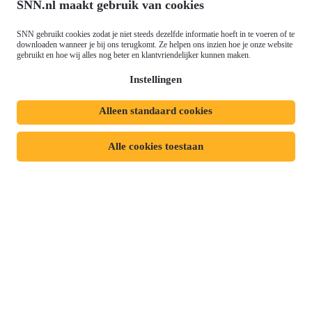
SNN.nl maakt gebruik van cookies
Privacyverklaring
Responsible disclosure
SNN gebruikt cookies zodat je niet steeds dezelfde informatie hoeft in te voeren of te
Toegankelijkheidsverklaring
Cookies
downloaden wanneer je bij ons terugkomt. Ze helpen ons inzien hoe je onze website
Volg ons op:
gebruikt en hoe wij alles nog beter en klantvriendelijker kunnen maken.
Instellingen
Alleen standaard cookies
Alle cookies toestaan