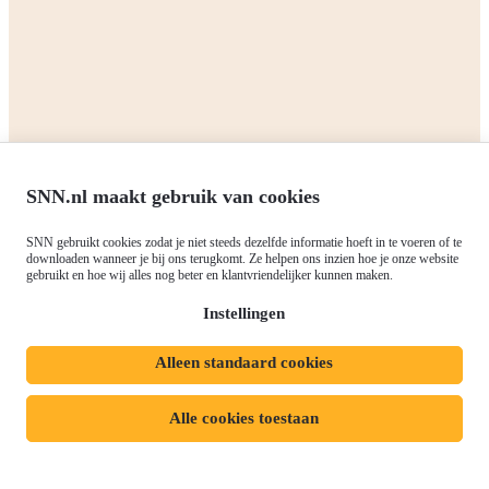
Het SNN
Programma's
Contact
RIS3: Strategie voor het
noorden
Over ons
Europees fonds voor Regionale
Agenda
Ontwikkeling (EFRO)
Nieuws
SNN.nl maakt gebruik van cookies
Just Transition Fund (JTF)
Werken bij
Gemeenschappelijk
SNN gebruikt cookies zodat je niet steeds dezelfde informatie hoeft in te voeren of te
Meld je aan voor onze
Landbouwbeleid (GLB)
downloaden wanneer je bij ons terugkomt. Ze helpen ons inzien hoe je onze website
gebruikt en hoe wij alles nog beter en klantvriendelijker kunnen maken.
nieuwsbrief
Instellingen
Alleen standaard cookies
Privacyverklaring
Responsible disclosure
Toegankelijkheidsverklaring
Cookies
Alle cookies toestaan
Volg ons op: