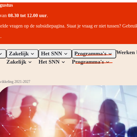
ugustus
r van
08.30 tot 12.00 uur
.
telde vragen op de subsidiepagina. Staat je vraag er niet tussen? Gebru
.
Werken 
Zakelijk
Het SNN
Programma's
Zakelijk
Het SNN
Programma's
wikkeling 2021-2027