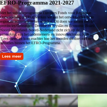
EFRO-Programma 2021-2027
Met het subsidieprogramma Europees Fonds voor Regionale
Ontwikkeling (EFRO) werken we aan het ontwikkelen van de
regionale economie in het noorden. Dit doen we samen met de
provincies Groningen, Drenthe en Fryslân en Economic Board
Noord-Nederland. Noord-Nederland richt zich op de
versterking van het ondernemers- en innovatieklimaat. Klik op
‘Lees meer’ en kom erachter hoe het noorden dit doet met de
subsidies binnen het EFRO-Programma.
Lees meer