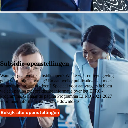
Subsidie-openstellingen
Wanneer gaat welke subsidie open? Welke wet- en regelgeving
geldt voor mijn aanvraag? En aan welke publicatie-eisen moet
ik met mijn project voldoen? Speciaal voor aanvragers hebben
we een pagina met praktische informatie over het EFRO-
Programma. Ga naar de pagina Programma EFRO 2021-2027
voor meer informatie en handige downloads.
Bekijk alle openstellingen