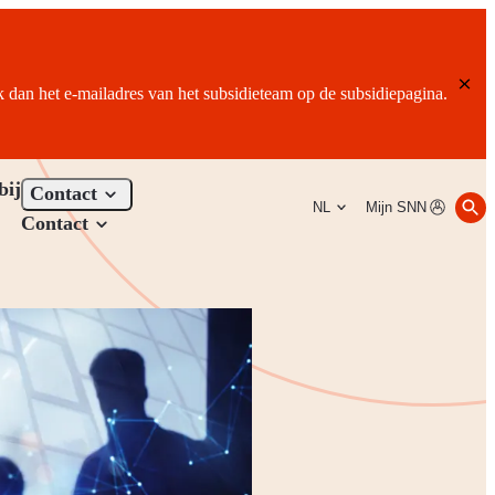
ik dan het e-mailadres van het subsidieteam op de subsidiepagina.
bij
Contact
NL
Mijn SNN
Contact