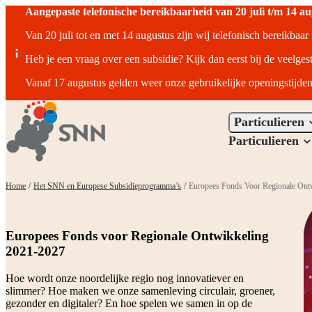
Aangepaste telefonische bereikbaarheid van 20 juli t/m 14 a
Van 20 juli tot en met 14 augustus zijn wij telefonisch bereikbaa
Heb je een vraag over een subsidie? Kijk dan eerst bij de veelges
Vanaf 17 augustus gelden weer onze gebruikelijke openingstijden
Particulieren
Particulieren
Home
/
Het SNN en Europese Subsidieprogramma’s
/
Europees Fonds Voor Regionale Ont
Europees Fonds voor Regionale Ontwikkeling
2021-2027
Hoe wordt onze noordelijke regio nog innovatiever en
slimmer? Hoe maken we onze samenleving circulair, groener,
gezonder en digitaler? En hoe spelen we samen in op de