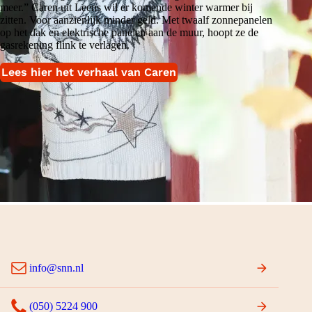
meer.” Caren uit Leens wil er komende winter warmer bij
zitten. Voor aanzienlijk minder geld. Met twaalf zonnepanelen
op het dak en elektrische panelen aan de muur, hoopt ze de
gasrekening flink te verlagen.
Lees hier het verhaal van Caren
info@snn.nl
(050) 5224 900