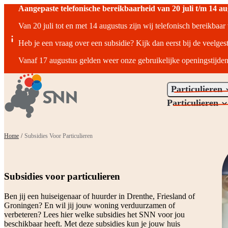
Aangepaste telefonische bereikbaarheid van 20 juli t/m 14 a
Van 20 juli tot en met 14 augustus zijn wij telefonisch bereikbaa
Heb je een vraag over een subsidie? Kijk dan eerst bij de veelges
Vanaf 17 augustus gelden weer onze gebruikelijke openingstijden
Particulieren
Particulieren
Home
/
Subsidies Voor Particulieren
Subsidies voor particulieren
Ben jij een huiseigenaar of huurder in Drenthe, Friesland of
Groningen? En wil jij jouw woning verduurzamen of
verbeteren? Lees hier welke subsidies het SNN voor jou
beschikbaar heeft. Met deze subsidies kun je jouw huis