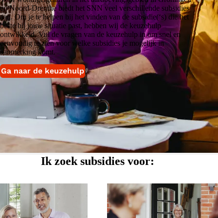
en Noord-Drenthe biedt het SNN veel verschillende subsidies
aan. Om je te helpen bij het vinden van de subsidie(‘s) die het
beste bij jouw situatie past, hebben wij de keuzehulp
ontwikkeld. Vul de vragen van de keuzehulp in om snel en
eenvoudig te zien voor welke subsidies je mogelijk in
aanmerking komt.
Ga naar de keuzehulp
Ik zoek subsidies voor: