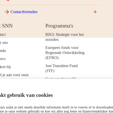
Contactformulier
t SNN
Programma's
tact
RIS3: Strategie voor het
noorden
r ons
Europees fonds voor
nda
Regionale Ontwikkeling
(EFRO)
uws
Just Transition Fund
ken bij
(JTF)
d je aan voor onze
Gemeenschappelijk
uwsbrief
Landbouwbeleid (GLB)
kt gebruik van cookies
es zodat je niet steeds dezelfde informatie hoeft in te voeren of te downloade
Cookies
hoe je onze website gebruikt en hoe wij alles nog beter en klantvriendelijker 