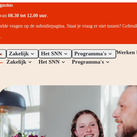
ugustus
r van
08.30 tot 12.00 uur
.
telde vragen op de subsidiepagina. Staat je vraag er niet tussen? Gebru
.
Werken 
Zakelijk
Het SNN
Programma's
Zakelijk
Het SNN
Programma's