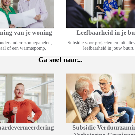
ing van je woning
Leefbaarheid in je b
onder andere zonnepanelen,
Subsidie voor projecten en initiatie
riaal of een warmtepomp.
leefbaarheid in jouw buurt..
Ga snel naar...
aardevermeerdering
Subsidie Verduurzami
Verbetering Groningen