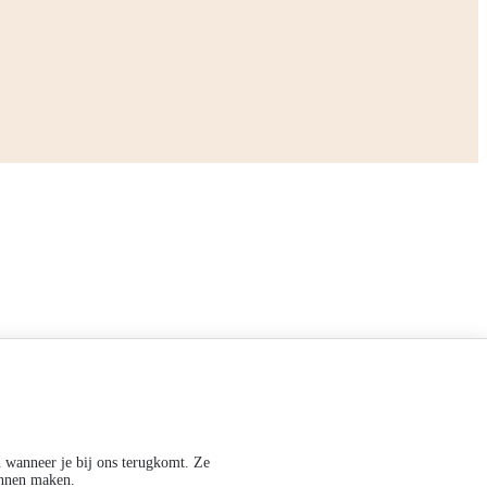
n wanneer je bij ons terugkomt. Ze
Volg ons op:
kunnen maken.