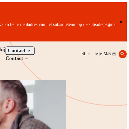
ik dan het e-mailadres van het subsidieteam op de subsidiepagina.
bij
Contact
NL
Mijn SNN
Contact