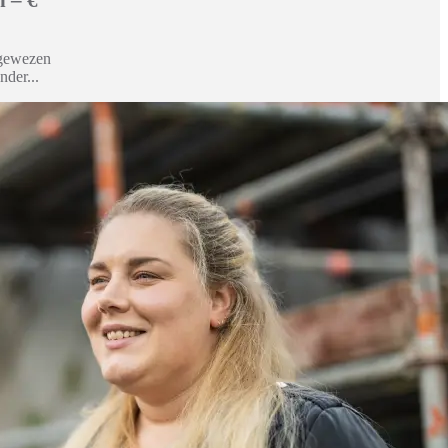
ngewezen
nder...