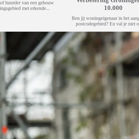
r of huurder van een gebouw
10.000
ingsgebied met erkende...
Ben jij woningeigenaar in het aa
postcodegebied? En val je niet o