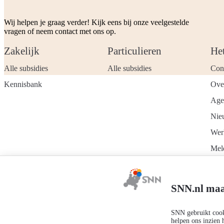
Wij helpen je graag verder! Kijk eens bij onze veelgestelde
vragen of neem contact met ons op.
Zakelijk
Particulieren
He
Alle subsidies
Alle subsidies
Con
Kennisbank
Ove
Age
Nie
Wer
Mel
nie
SNN.nl maa
SNN gebruikt cooki
Privacyverklaring
Responsible disclosure
Toegankelijkheidsverklaring
helpen ons inzien 