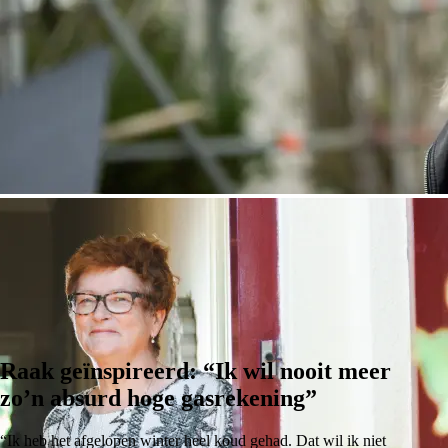
Raak geïnspireerd: “Ik wil nooit meer
zo’n absurd hoge gasrekening”
“Ik heb het afgelopen winter heel koud gehad. Dat wil ik niet