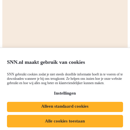
Alle subsidies
Alle subsidies
Kennisbank
Het SNN
Programma's
Contact
RIS3: Strategie voor het
noorden
Over ons
Europees fonds voor Regionale
Agenda
Ontwikkeling (EFRO)
SNN.nl maakt gebruik van cookies
Nieuws
Just Transition Fund (JTF)
Werken bij
Gemeenschappelijk
SNN gebruikt cookies zodat je niet steeds dezelfde informatie hoeft in te voeren of te
Meld je aan voor onze
downloaden wanneer je bij ons terugkomt. Ze helpen ons inzien hoe je onze website
Landbouwbeleid (GLB)
gebruikt en hoe wij alles nog beter en klantvriendelijker kunnen maken.
nieuwsbrief
Instellingen
Alleen standaard cookies
Privacyverklaring
Responsible disclosure
Toegankelijkheidsverklaring
Cookies
Alle cookies toestaan
Volg ons op: