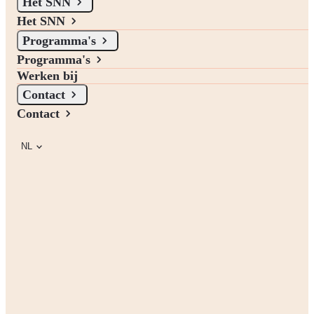
Het SNN
Het SNN
Programma's
Programma's
Werken bij
Contact
Contact
NL
Wij stimuleren, faciliteren en verbinden ambities gericht op de
ontwikkeling van Noord-Nederland. Hiervoor verstrekken wij
subsidies aan bedrijven en particulieren. Het is belangrijk dat dit
gemeenschapsgeld gebruikt wordt waarvoor het bedoeld is. Daarom
werken wij actief aan het voorkomen en detecteren van
subsidiefraude. In voorkomende gevallen nemen wij passende
maatregelen.
Wat verstaan we onder fraude?