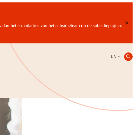
ik dan het e-mailadres van het subsidieteam op de subsidiepagina.
EN