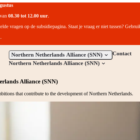
ugustus
r van
08.30 tot 12.00 uur
.
telde vragen op de subsidiepagina. Staat je vraag er niet tussen? Gebru
.
Contact
Northern Netherlands Alliance (SNN)
Northern Netherlands Alliance (SNN)
erlands Alliance (SNN)
ambitions that contribute to the development of Northern Netherlands.