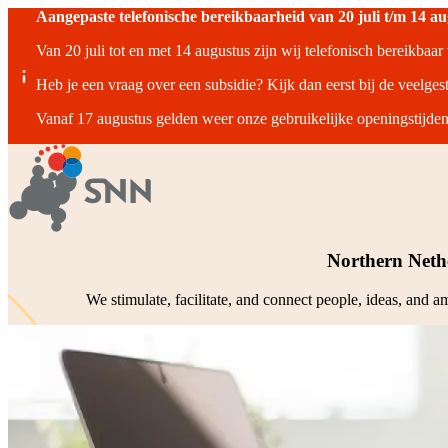
Aangepaste telefonische bereikbaarheid van 20 juli t/m 14 a
Van 20 juli tot en met 14 augustus zijn wij telefonisch bereikbaa
Heb je een vraag over een subsidie? Kijk dan eerst bij de veelges
Vanaf 17 augustus gelden weer onze gebruikelijke openingstijden
Northern Neth
We stimulate, facilitate, and connect people, ideas, and 