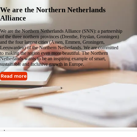
We are the Northern Netherlands
Alliance
We are the Northern Netherlands Alliance (SNN): a partnership
of the three northern provinces (Drenthe, Fryslan, Groningen)
and the four largest cities (Assen, Emmen, Groningen,
Leeuwarden) of the Northern Netherlands. We are committed
to making the region even more beautiful. The Northern
Netherlands wants to be an inspiring example of smart,
sustainable and inclusive growth in Europe.
Read more
rthern