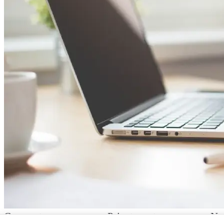
Corporate
Private sector
No