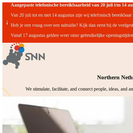
Aangepaste telefonische bereikbaarheid van 20 juli t/m 14 a
Van 20 juli tot en met 14 augustus zijn wij telefonisch bereikbaa
Heb je een vraag over een subsidie? Kijk dan eerst bij de veelges
Vanaf 17 augustus gelden weer onze gebruikelijke openingstijden
Northern Neth
We stimulate, facilitate, and connect people, ideas, and 