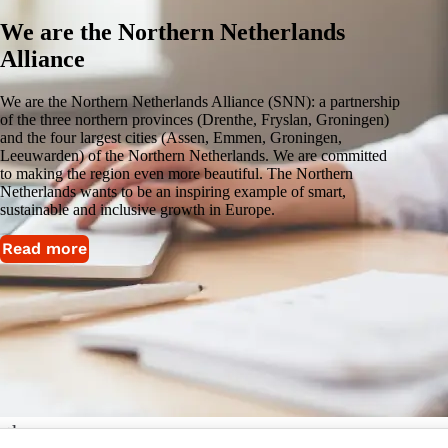
We are the Northern Netherlands
Alliance
We are the Northern Netherlands Alliance (SNN): a partnership
of the three northern provinces (Drenthe, Fryslan, Groningen)
and the four largest cities (Assen, Emmen, Groningen,
Leeuwarden) of the Northern Netherlands. We are committed
to making the region even more beautiful. The Northern
Netherlands wants to be an inspiring example of smart,
sustainable and inclusive growth in Europe.
Read more
rthern