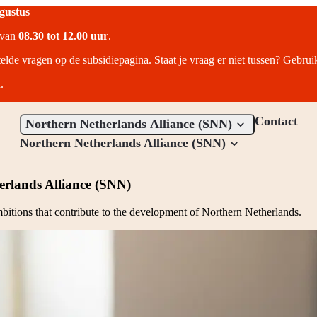
ugustus
r van
08.30 tot 12.00 uur
.
telde vragen op de subsidiepagina. Staat je vraag er niet tussen? Gebru
.
Contact
Northern Netherlands Alliance (SNN)
Northern Netherlands Alliance (SNN)
erlands Alliance (SNN)
ambitions that contribute to the development of Northern Netherlands.