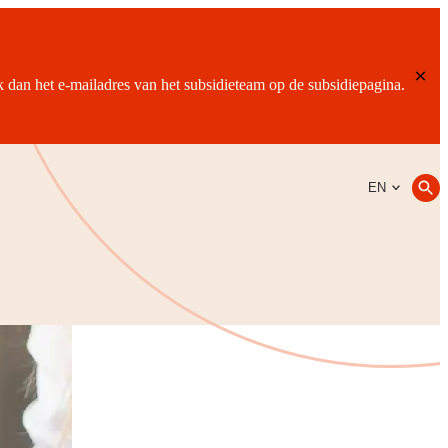
ik dan het e-mailadres van het subsidieteam op de subsidiepagina.
EN