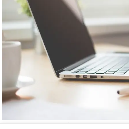
Corporate
Private sector
No