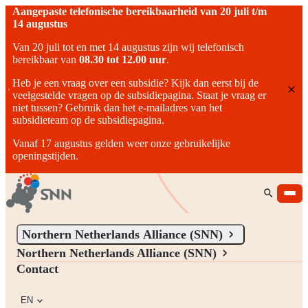
Aangepaste telefonische bereikbaarheid van 20 juli t/m
14 augustus
Van 20 juli tot en met 14 augustus zijn wij telefonisch
bereikbaar van
08.30 tot 12.00 uur
.
Heb je een vraag over een subsidie? Kijk dan eerst bij de
veelgestelde vragen op de subsidiepagina. Staat je vraag er
niet tussen? Gebruik dan het e-mailadres van het
subsidieteam op de subsidiepagina.
Vanaf 17 augustus gelden weer onze gebruikelijke
openingstijden.
Northern Netherlands Alliance (SNN)
Northern Netherlands Alliance (SNN)
Northern Netherlands Alliance (SNN)
We stimulate, facilitate, and connect people, ideas, and ambitions
Contact
that contribute to the development of Northern Netherlands.
EN