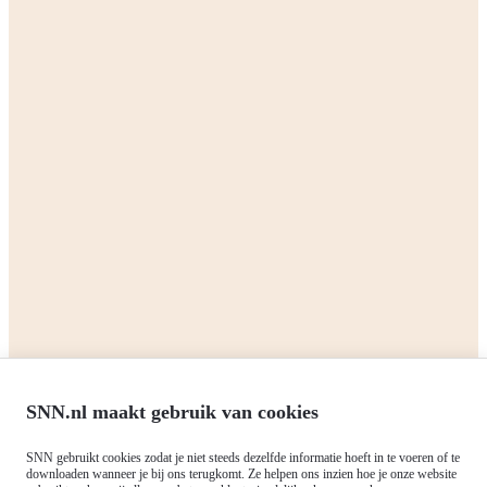
We are the Northern Netherlands
Alliance
We are the Northern Netherlands Alliance (SNN): a partnership of
the three northern provinces (Drenthe, Fryslan, Groningen) and the
four largest cities (Assen, Emmen, Groningen, Leeuwarden) of the
Northern Netherlands. We are committed to making the region even
more beautiful. The Northern Netherlands wants to be an inspiring
example of smart, sustainable and inclusive growth in Europe.
Read more
Corporate
Private sector
SNN.nl maakt gebruik van cookies
All grants
All grants
SNN gebruikt cookies zodat je niet steeds dezelfde informatie hoeft in te voeren of te
downloaden wanneer je bij ons terugkomt. Ze helpen ons inzien hoe je onze website
Northern Netherlands