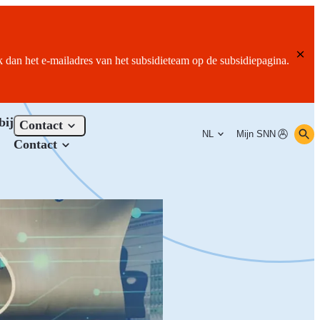
ik dan het e-mailadres van het subsidieteam op de subsidiepagina.
bij
Contact
NL
Mijn SNN
Contact