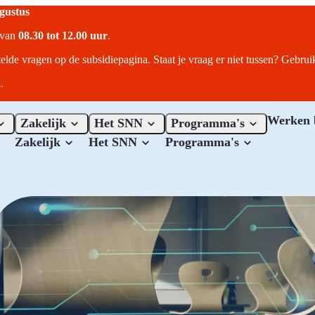
ugustus
r van
08.30 tot 12.00 uur
.
telde vragen op de subsidiepagina. Staat je vraag er niet tussen? Gebru
.
Werken 
Zakelijk
Het SNN
Programma's
Zakelijk
Het SNN
Programma's