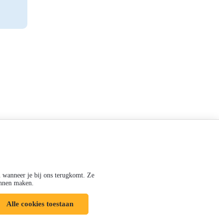
n wanneer je bij ons terugkomt. Ze
kunnen maken.
Alle cookies toestaan
Volg ons op: