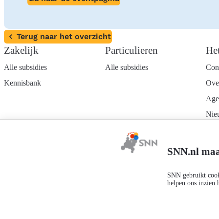
Terug naar het overzicht
Zakelijk
Particulieren
He
Alle subsidies
Alle subsidies
Con
Kennisbank
Ove
Age
Nie
Wer
Mel
SNN.nl maa
nie
SNN gebruikt cooki
helpen ons inzien 
Privacyverklaring
Responsible disclosure
Toegankelijkheidsverklaring