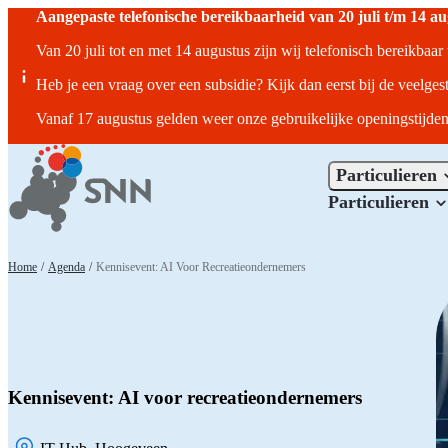
Aangepaste telefonische bereikbaarheid van 20 juli t/m 14 a
Van 20 juli tot en met 14 augustus zijn wij telefonisch bereikbaa
Heb je een vraag over een subsidie? Kijk dan eerst bij de veelges
Vanaf 17 augustus gelden weer onze gebruikelijke openingstijden
Particulieren
Particulieren
Home
/
Agenda
/
Kennisevent: AI Voor Recreatieondernemers
Kennisevent: AI voor recreatieondernemers