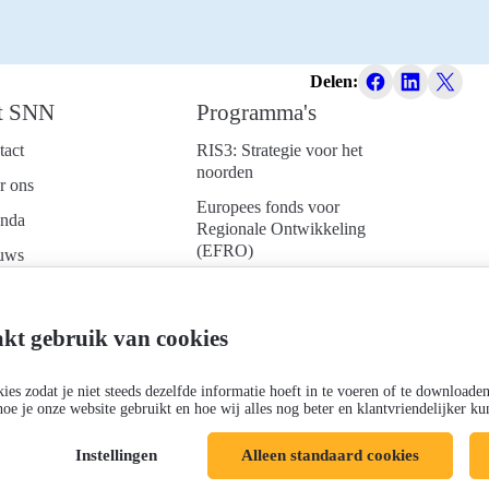
Delen:
t SNN
Programma's
tact
RIS3: Strategie voor het
noorden
r ons
Europees fonds voor
nda
Regionale Ontwikkeling
(EFRO)
uws
Just Transition Fund
ken bij
(JTF)
d je aan voor onze
kt gebruik van cookies
Gemeenschappelijk
uwsbrief
Landbouwbeleid (GLB)
es zodat je niet steeds dezelfde informatie hoeft in te voeren of te downloade
hoe je onze website gebruikt en hoe wij alles nog beter en klantvriendelijker 
Instellingen
Alleen standaard cookies
Cookies