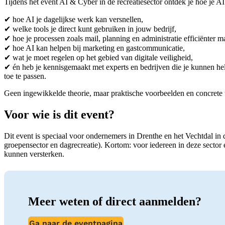
Tijdens het event AI & Cyber in de recreatiesector ontdek je hoe je AI
✔ hoe AI je dagelijkse werk kan versnellen,
✔ welke tools je direct kunt gebruiken in jouw bedrijf,
✔ hoe je processen zoals mail, planning en administratie efficiënter m
✔ hoe AI kan helpen bij marketing en gastcommunicatie,
✔ wat je moet regelen op het gebied van digitale veiligheid,
✔ én heb je kennisgemaakt met experts en bedrijven die je kunnen hel
toe te passen.
Geen ingewikkelde theorie, maar praktische voorbeelden en concrete
Voor wie is dit event?
Dit event is speciaal voor ondernemers in Drenthe en het Vechtdal in 
groepensector en dagrecreatie). Kortom: voor iedereen in deze sector e
kunnen versterken.
Meer weten of direct aanmelden?
Ga naar de eventpagina