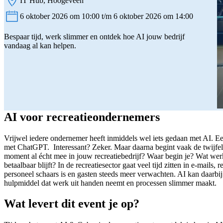
IT Hub, Hoogeveen
Locatie:
6 oktober 2026 om 10:00 t/m 6 oktober 2026 om 14:00
Datum:
Bespaar tijd, werk slimmer en ontdek hoe AI jouw bedrijf
vandaag al kan helpen.
AI voor recreatieondernemers
Vrijwel iedere ondernemer heeft inmiddels wel iets gedaan met AI. Ee
met ChatGPT. Interessant? Zeker. Maar daarna begint vaak de twijfel.
moment al écht mee in jouw recreatiebedrijf? Waar begin je? Wat werkt
betaalbaar blijft? In de recreatiesector gaat veel tijd zitten in e-mail
personeel schaars is en gasten steeds meer verwachten. AI kan daarbij
hulpmiddel dat werk uit handen neemt en processen slimmer maakt.
Wat levert dit event je op?