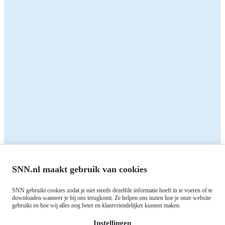
Naar de website van Ik Ben Drents Ondernemer
Delen:
Terug naar het overzicht
Zakelijk
Particulieren
Alle subsidies
Alle subsidies
Kennisbank
Het SNN
Programma's
Contact
RIS3: Strategie voor het
noorden
Over ons
Europees fonds voor Regionale
Agenda
Ontwikkeling (EFRO)
SNN.nl maakt gebruik van cookies
Nieuws
Just Transition Fund (JTF)
Werken bij
Gemeenschappelijk
SNN gebruikt cookies zodat je niet steeds dezelfde informatie hoeft in te voeren of te
Meld je aan voor onze
downloaden wanneer je bij ons terugkomt. Ze helpen ons inzien hoe je onze website
Landbouwbeleid (GLB)
gebruikt en hoe wij alles nog beter en klantvriendelijker kunnen maken.
nieuwsbrief
Instellingen