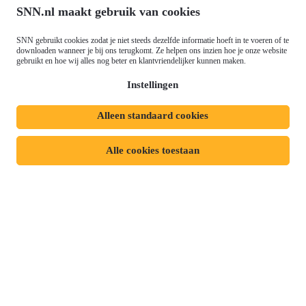
SNN.nl maakt gebruik van cookies
Nieuws
Just Transition Fund (JTF)
Werken bij
Gemeenschappelijk
SNN gebruikt cookies zodat je niet steeds dezelfde informatie hoeft in te voeren of te
Meld je aan voor onze
downloaden wanneer je bij ons terugkomt. Ze helpen ons inzien hoe je onze website
Landbouwbeleid (GLB)
gebruikt en hoe wij alles nog beter en klantvriendelijker kunnen maken.
nieuwsbrief
Instellingen
Alleen standaard cookies
Privacyverklaring
Responsible disclosure
Toegankelijkheidsverklaring
Cookies
Alle cookies toestaan
Volg ons op: