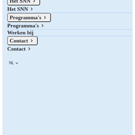
Het SNN
11 januari 2024 om 16:00 t/m 11 januari 2024 om 17:00
Datum:
Het SNN
Op 11 januari 2024 organiseren we van 16.00 - 17.00 uur een
Programma's
webinar over de subsidie Mkb haalbaarheidsvoucher. Deze subsidie
Programma's
is vanaf 1 december beschikbaar.
Werken bij
Contact
Contact
NL
Programma