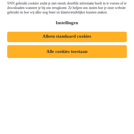
Gemeenschappelijk
SNN gebruikt cookies zodat je niet steeds dezelfde informatie hoeft in te voeren of te
Meld je aan voor onze
downloaden wanneer je bij ons terugkomt. Ze helpen ons inzien hoe je onze website
Landbouwbeleid (GLB)
gebruikt en hoe wij alles nog beter en klantvriendelijker kunnen maken.
nieuwsbrief
Instellingen
Alleen standaard cookies
Privacyverklaring
Responsible disclosure
Toegankelijkheidsverklaring
Cookies
Alle cookies toestaan
Volg ons op: