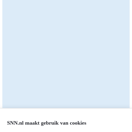
Interesse in dit evenement?
Meer informatie vind je hier
Delen:
Terug naar het overzicht
Zakelijk
Particulieren
Alle subsidies
Alle subsidies
Kennisbank
Het SNN
Programma's
Contact
RIS3: Strategie voor het
noorden
Over ons
Europees fonds voor Regionale
Agenda
Ontwikkeling (EFRO)
SNN.nl maakt gebruik van cookies
Nieuws
Just Transition Fund (JTF)
Werken bij