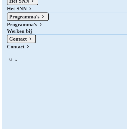
Het SNN
15 januari 2025 om 09:00 t/m 16 januari 2025 om 17:00
Datum:
Het SNN
Welkom bij MXT2025, waar innovatie en technologie samenkomen
Programma's
om uw jaar te beginnen met baanbrekende ideeën, inspirerende
Programma's
verbindingen en transformatieve mogelijkheden.
Werken bij
Contact
Contact
NL
Gedurende twee dagen boordevol actie beleef je een fusie van
keynotes, workshops en demo's die jouw visie op de toekomst
zullen herdefiniëren. Dit is niet zomaar een evenement - het is uw