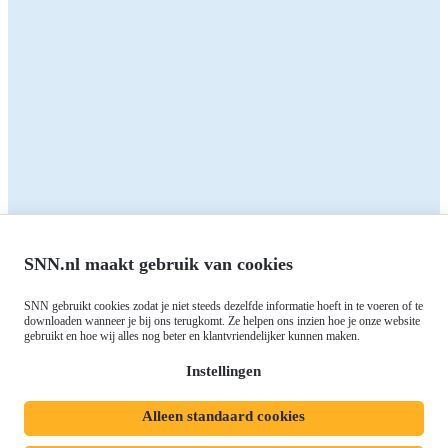
Zakelijk
Particulieren
Alle subsidies
Alle subsidies
Kennisbank
Het SNN
Programma's
Contact
RIS3: Strategie voor het
noorden
Over ons
Europees fonds voor Regionale
Agenda
Ontwikkeling (EFRO)
Nieuws
SNN.nl maakt gebruik van cookies
Just Transition Fund (JTF)
Werken bij
Gemeenschappelijk
SNN gebruikt cookies zodat je niet steeds dezelfde informatie hoeft in te voeren of te
Meld je aan voor onze
downloaden wanneer je bij ons terugkomt. Ze helpen ons inzien hoe je onze website
Landbouwbeleid (GLB)
gebruikt en hoe wij alles nog beter en klantvriendelijker kunnen maken.
nieuwsbrief
Instellingen
Alleen standaard cookies
Privacyverklaring
Responsible disclosure