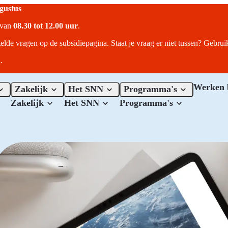
ugustus
r van
08.30 tot 12.00 uur
.
telde vragen op de subsidiepagina. Staat je vraag er niet tussen? Gebru
.
Werken 
Zakelijk
Het SNN
Programma's
Zakelijk
Het SNN
Programma's