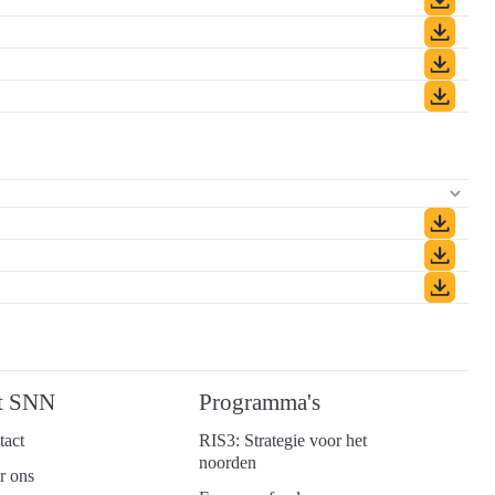
t SNN
Programma's
tact
RIS3: Strategie voor het
noorden
r ons