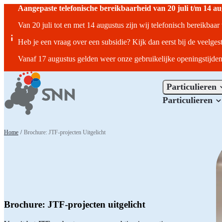
Aangepaste telefonische bereikbaarheid van 20 juli t/m 14 a
Van 20 juli tot en met 14 augustus zijn wij telefonisch bereikbaa
Heb je een vraag over een subsidie? Kijk dan eerst bij de veelges
Vanaf 17 augustus gelden weer onze gebruikelijke openingstijden
Particulieren
Particulieren
Home
/
Brochure: JTF-projecten Uitgelicht
Brochure: JTF-projecten uitgelicht