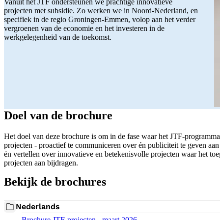
Vanuit het JTF ondersteunen we prachtige innovatieve
projecten met subsidie. Zo werken we in Noord-Nederland, en
specifiek in de regio Groningen-Emmen, volop aan het verder
vergroenen van de economie en het investeren in de
werkgelegenheid van de toekomst.
Doel van de brochure
Het doel van deze brochure is om in de fase waar het JTF-programma nu
projecten - proactief te communiceren over én publiciteit te geven a
én vertellen over innovatieve en betekenisvolle projecten waar het to
projecten aan bijdragen.
Bekijk de brochures
Nederlands
Download bestand:
Brochure JTF-projecten - maart 2026
(PDF)