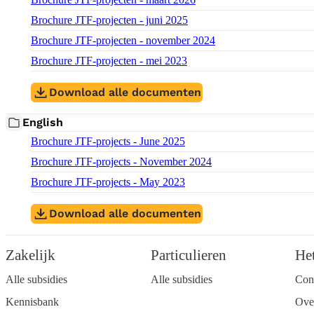
Download bestand:
Brochure JTF-projecten - juni 2025
(PDF)
Download bestand:
Brochure JTF-projecten - november 2024
(PDF)
Download bestand:
Brochure JTF-projecten - mei 2023
(PDF)
Download alle documenten
English
Download bestand:
Brochure JTF-projects - June 2025
(PDF)
Download bestand:
Brochure JTF-projects - November 2024
(PDF)
Download bestand:
Brochure JTF-projects - May 2023
(PDF)
Download alle documenten
Zakelijk
Particulieren
He
Alle subsidies
Alle subsidies
Con
Kennisbank
Ove