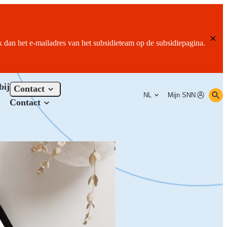
ik dan het e-mailadres van het subsidieteam op de subsidiepagina.
bij
Contact
NL
Mijn SNN
Contact