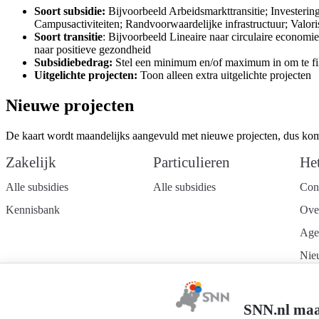
Soort subsidie:
Bijvoorbeeld Arbeidsmarkttransitie; Investerin
Campusactiviteiten; Randvoorwaardelijke infrastructuur; Valori
Soort transitie
: Bijvoorbeeld Lineaire naar circulaire economi
naar positieve gezondheid
Subsidiebedrag:
Stel een minimum en/of maximum in om te fil
Uitgelichte projecten:
Toon alleen extra uitgelichte projecten
Nieuwe projecten
De kaart wordt maandelijks aangevuld met nieuwe projecten, dus kom
Zakelijk
Particulieren
He
Alle subsidies
Alle subsidies
Con
Kennisbank
Ove
Age
Nie
Wer
Mel
SNN.nl maa
nie