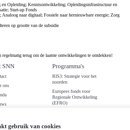
g en Opleiding; Kennisontwikkeling; Opleidingsinfrastructuur en
satie; Start-up Fonds
e; Analoog naar digitaal; Fossiele naar hernieuwbare energie; Zorg
teren op grootte van de subsidie
 regelmatig terug om de laatste ontwikkelingen te ontdekken!
t SNN
Programma's
tact
RIS3: Strategie voor het
noorden
r ons
Europees fonds voor
nda
Regionale Ontwikkeling
(EFRO)
uws
Just Transition Fund
ken bij
(JTF)
d je aan voor onze
kt gebruik van cookies
Gemeenschappelijk
uwsbrief