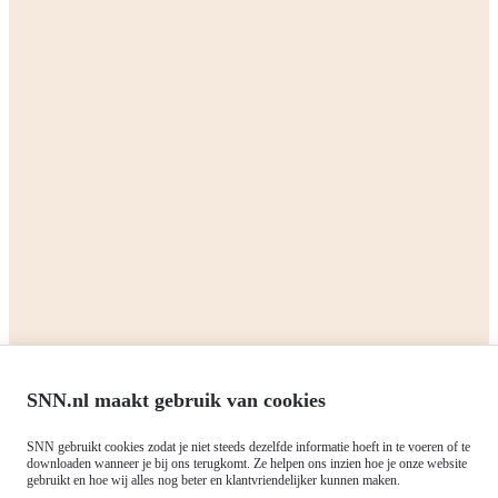
uitgebreid wordt? Of kom je nu al in aanmerking voor de VVG en
wil je een aanvraag doen? Ga dan naar de Pagina
Subsidie
Verduurzaming & Verbetering Groningen € 10.000
.
Delen:
Terug naar het overzicht
Zakelijk
Particulieren
Alle subsidies
Alle subsidies
Kennisbank
Het SNN
Programma's
Contact
RIS3: Strategie voor het
noorden
Over ons
Europees fonds voor Regionale
Agenda
Ontwikkeling (EFRO)
SNN.nl maakt gebruik van cookies
Nieuws
Just Transition Fund (JTF)
Werken bij
Gemeenschappelijk
SNN gebruikt cookies zodat je niet steeds dezelfde informatie hoeft in te voeren of te
Meld je aan voor onze
downloaden wanneer je bij ons terugkomt. Ze helpen ons inzien hoe je onze website
Landbouwbeleid (GLB)
gebruikt en hoe wij alles nog beter en klantvriendelijker kunnen maken.
nieuwsbrief