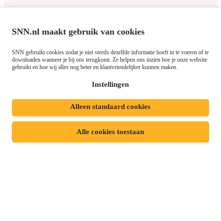
Over ons
Europees fonds voor Regionale
Agenda
Ontwikkeling (EFRO)
SNN.nl maakt gebruik van cookies
Nieuws
Just Transition Fund (JTF)
Werken bij
Gemeenschappelijk
SNN gebruikt cookies zodat je niet steeds dezelfde informatie hoeft in te voeren of te
Meld je aan voor onze
downloaden wanneer je bij ons terugkomt. Ze helpen ons inzien hoe je onze website
Landbouwbeleid (GLB)
gebruikt en hoe wij alles nog beter en klantvriendelijker kunnen maken.
nieuwsbrief
Instellingen
Alleen standaard cookies
Privacyverklaring
Responsible disclosure
Toegankelijkheidsverklaring
Cookies
Alle cookies toestaan
Volg ons op: