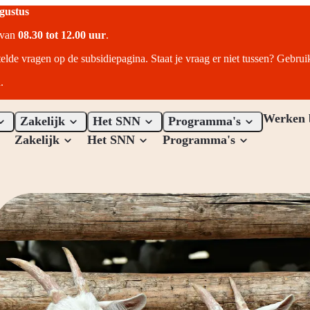
ugustus
r van
08.30 tot 12.00 uur
.
telde vragen op de subsidiepagina. Staat je vraag er niet tussen? Gebru
.
Werken 
Zakelijk
Het SNN
Programma's
Zakelijk
Het SNN
Programma's