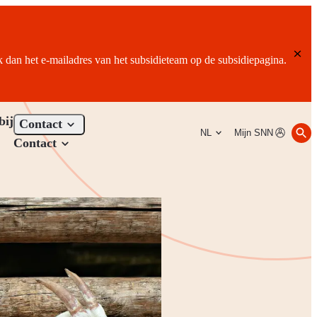
ik dan het e-mailadres van het subsidieteam op de subsidiepagina.
bij
Contact
NL
Mijn SNN
Contact