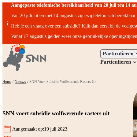
Aangepaste telefonische bereikbaarheid van 20 juli t/m 14 a
Van 20 juli tot en met 14 augustus zijn wij telefonisch bereikbaa
Heb je een vraag over een subsidie? Kijk dan eerst bij de veelges
Vanaf 17 augustus gelden weer onze gebruikelijke openingstijden
Particulieren
Particulieren
Home
/
Nieuws
/
SNN Voert Subsidie Wolfwerende Rasters Uit
SNN voert subsidie wolfwerende rasters uit
Aangemaakt op:
19 juli 2023