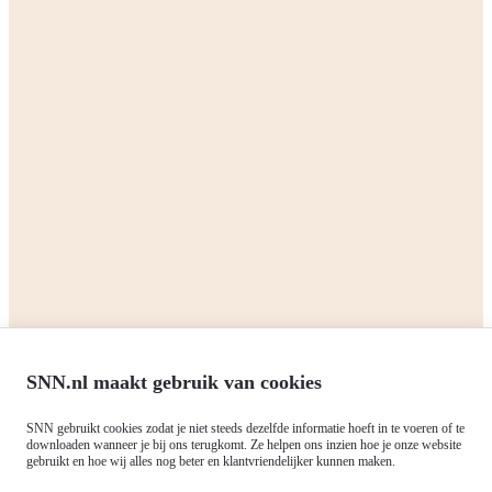
isolatiemaatregelen Drenthe
.
Delen:
Terug naar het overzicht
Zakelijk
Particulieren
Alle subsidies
Alle subsidies
Kennisbank
Het SNN
Programma's
Contact
RIS3: Strategie voor het
noorden
Over ons
Europees fonds voor Regionale
Agenda
Ontwikkeling (EFRO)
Nieuws
SNN.nl maakt gebruik van cookies
Just Transition Fund (JTF)
Werken bij
Gemeenschappelijk
SNN gebruikt cookies zodat je niet steeds dezelfde informatie hoeft in te voeren of te
Meld je aan voor onze
Landbouwbeleid (GLB)
downloaden wanneer je bij ons terugkomt. Ze helpen ons inzien hoe je onze website
gebruikt en hoe wij alles nog beter en klantvriendelijker kunnen maken.
nieuwsbrief