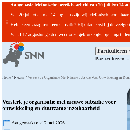
Aangepaste telefonische bereikbaarheid van 20 juli t/m 14 a
Van 20 juli tot en met 14 augustus zijn wij telefonisch bereikbaa
Heb je een vraag over een subsidie? Kijk dan eerst bij de veelges
Vanaf 17 augustus gelden weer onze gebruikelijke openingstijden
Particulieren
Particulieren
Home
/
Nieuws
/
Versterk Je Organisatie Met Nieuwe Subsidie Voor Ontwikkeling en Duur
Versterk je organisatie met nieuwe subsidie voor
ontwikkeling en duurzame inzetbaarheid
Aangemaakt op:
12 mei 2026