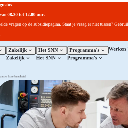
ugustus
r van
08.30 tot 12.00 uur
.
telde vragen op de subsidiepagina. Staat je vraag er niet tussen? Gebru
.
Werken 
Zakelijk
Het SNN
Programma's
Zakelijk
Het SNN
Programma's
zame Inzetbaarheid