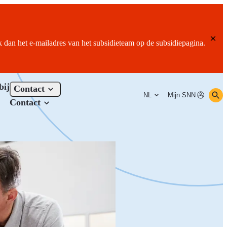
ik dan het e-mailadres van het subsidieteam op de subsidiepagina.
bij
Contact
NL
Mijn SNN
Contact