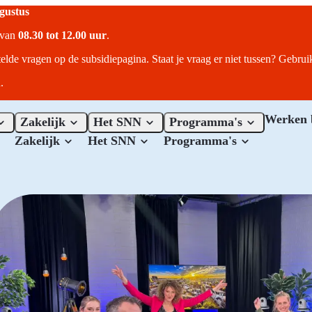
ugustus
r van
08.30 tot 12.00 uur
.
telde vragen op de subsidiepagina. Staat je vraag er niet tussen? Gebru
.
Werken 
Zakelijk
Het SNN
Programma's
Zakelijk
Het SNN
Programma's