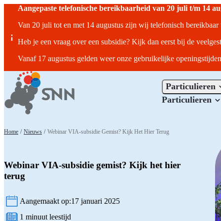
Aangepaste telefonische bereikbaarheid van 20 juli t/m 14 a
Van 20 juli tot en met 14 augustus zijn wij telefonisch bereikbaa
Heb je een vraag over een subsidie? Kijk dan eerst bij de veelges
Vanaf 17 augustus gelden weer onze gebruikelijke openingstijden
Particulieren
Particulieren
Home
/
Nieuws
/
Webinar VIA-subsidie Gemist? Kijk Het Hier Terug
Webinar VIA-subsidie gemist? Kijk het hier
terug
Aangemaakt op:
17 januari 2025
1 minuut leestijd