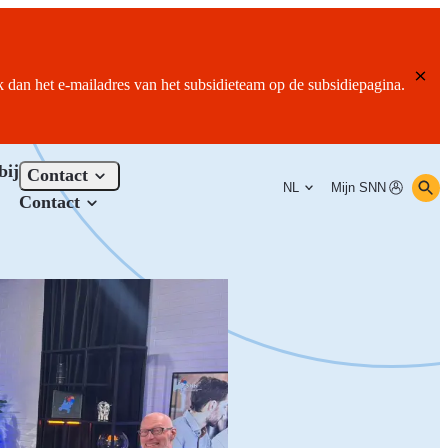
ik dan het e-mailadres van het subsidieteam op de subsidiepagina.
bij
Contact
NL
Mijn SNN
Contact