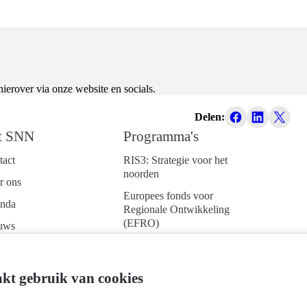
erover via onze website en socials.
Delen:
t SNN
Programma's
tact
RIS3: Strategie voor het
noorden
r ons
Europees fonds voor
nda
Regionale Ontwikkeling
(EFRO)
uws
Just Transition Fund
ken bij
(JTF)
d je aan voor onze
kt gebruik van cookies
Gemeenschappelijk
uwsbrief
Landbouwbeleid (GLB)