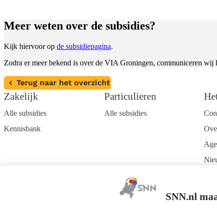
Meer weten over de subsidies?
Kijk hiervoor op
de subsidiepagina
.
Zodra er meer bekend is over de VIA Groningen, communiceren wij hi
Terug naar het overzicht
Zakelijk
Particulieren
He
Alle subsidies
Alle subsidies
Con
Kennisbank
Ove
Age
Nie
Wer
Mel
SNN.nl maa
nie