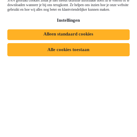
SNN gebruikt cookies zodat je niet steeds dezelfde informatie hoeft in te voeren of te
Meld je aan voor onze
downloaden wanneer je bij ons terugkomt. Ze helpen ons inzien hoe je onze website
Landbouwbeleid (GLB)
gebruikt en hoe wij alles nog beter en klantvriendelijker kunnen maken.
nieuwsbrief
Instellingen
Alleen standaard cookies
Privacyverklaring
Responsible disclosure
Toegankelijkheidsverklaring
Cookies
Alle cookies toestaan
Volg ons op: