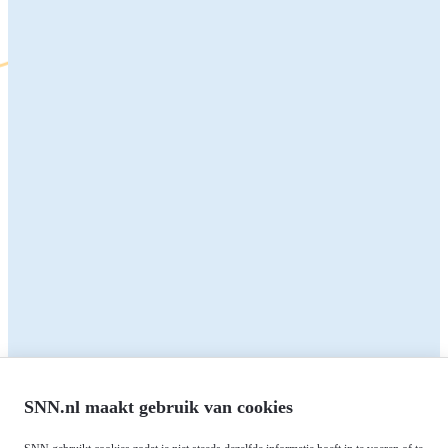
plattelandsontwikkeling@snn.nl
050-5224998
Zakelijk
Particulieren
Alle subsidies
Alle subsidies
Kennisbank
Het SNN
Programma's
Contact
RIS3: Strategie voor het
noorden
Over ons
Europees fonds voor Regionale
Agenda
Ontwikkeling (EFRO)
SNN.nl maakt gebruik van cookies
Nieuws
Just Transition Fund (JTF)
Werken bij
Gemeenschappelijk