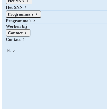
Het SNN
Het SNN
Programma's
Programma's
Werken bij
Contact
Contact
NL
Je bent verplicht om één keer per jaar een voortgangsverslag in te
dienen, dit verslag kan ook samen gaan met een verzoek tot
tussentijdse betaling. Gebruik hiervoor onderstaand
format.
Voeg
eventuele andere stukken toe zoals foto’s van bijeenkomsten,
geplaatste advertenties en dergelijke. Hoe je het voortgangsverslag
(met eventuele bijlagen) in kunt dienen is afhankelijk van het
digitale portaal waar je je subsidieaanvraag hebt ingediend.
Let op:
Kijk in je verleningsbeschikking wat voor jouw situatie geldt.