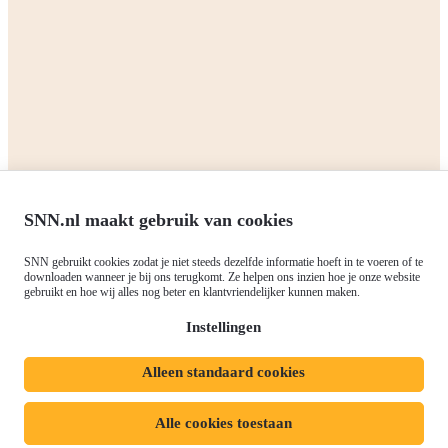
Alle subsidies
Alle subsidies
Kennisbank
Het SNN
Programma's
Contact
RIS3: Strategie voor het
noorden
Over ons
Europees fonds voor Regionale
Agenda
Ontwikkeling (EFRO)
Nieuws
SNN.nl maakt gebruik van cookies
Just Transition Fund (JTF)
Werken bij
Gemeenschappelijk
SNN gebruikt cookies zodat je niet steeds dezelfde informatie hoeft in te voeren of te
Meld je aan voor onze
Landbouwbeleid (GLB)
downloaden wanneer je bij ons terugkomt. Ze helpen ons inzien hoe je onze website
gebruikt en hoe wij alles nog beter en klantvriendelijker kunnen maken.
nieuwsbrief
Instellingen
Alleen standaard cookies
Privacyverklaring
Responsible disclosure
Toegankelijkheidsverklaring
Cookies
Alle cookies toestaan
Volg ons op: