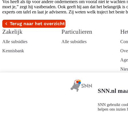
Vos heeft als tip voor andere ondernemers om vooral niet te wachten me
moet je,” zegt hij vastberaden. Ook geeft hij aan dat het belangrijk 
experts om tafel en laat je adviseren. Zij weten welk traject het beste b
Terug naar het overzicht
Zakelijk
Particulieren
He
Alle subsidies
Alle subsidies
Con
Kennisbank
Ove
Age
Nie
Wer
Mel
SNN.nl maa
nie
SNN gebruikt cooki
helpen ons inzien 
Privacyverklaring
Responsible disclosure
Toegankelijkheidsverklaring