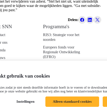
t het verwijderen van asbest. “Stel het niet uit, want uiteindelijk
is om goed te kijken waar de mogelijkheden liggen. “Ga met subsidie-
ij jou past.”
Delen:
t SNN
Programma's
tact
RIS3: Strategie voor het
noorden
r ons
Europees fonds voor
nda
Regionale Ontwikkeling
(EFRO)
uws
Just Transition Fund
ken bij
(JTF)
d je aan voor onze
kt gebruik van cookies
Gemeenschappelijk
uwsbrief
Landbouwbeleid (GLB)
es zodat je niet steeds dezelfde informatie hoeft in te voeren of te downloade
hoe je onze website gebruikt en hoe wij alles nog beter en klantvriendelijker 
Instellingen
Alleen standaard cookies
Cookies