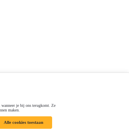
n wanneer je bij ons terugkomt. Ze
kunnen maken.
Alle cookies toestaan
Volg ons op: