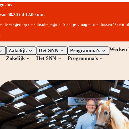
ugustus
r van
08.30 tot 12.00 uur
.
telde vragen op de subsidiepagina. Staat je vraag er niet tussen? Gebru
.
Werken 
Zakelijk
Het SNN
Programma's
Zakelijk
Het SNN
Programma's