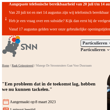
Aangepaste telefonische bereikbaarheid van 20 juli t/m 14 a
Van 20 juli tot en met 14 augustus zijn wij telefonisch bereikbaa
Heb je een vraag over een subsidie? Kijk dan eerst bij de veelges
Vanaf 17 augustus gelden weer onze gebruikelijke openingstijden
Particulieren
Particulieren
Home
/
Raak Geïnspireerd
/
Manege De Stroomruiters Gaat Voor Duurzaam
"Een probleem dat in de toekomst lag, hebben
we nu kunnen tackelen."
Aangemaakt op:
8 maart 2023
1 minuut leestijd