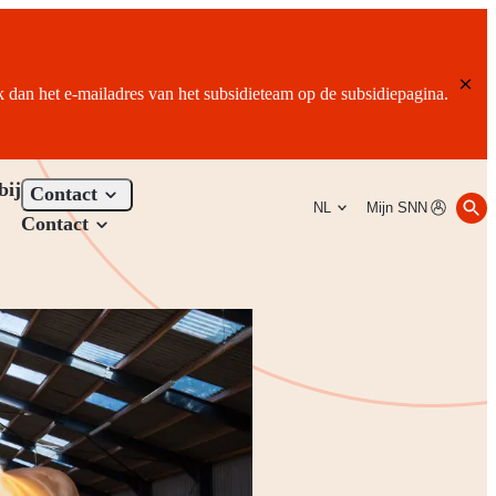
ik dan het e-mailadres van het subsidieteam op de subsidiepagina.
bij
Contact
NL
Mijn SNN
Contact