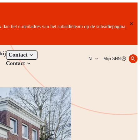
ik dan het e-mailadres van het subsidieteam op de subsidiepagina.
bij
Contact
NL
Mijn SNN
Contact