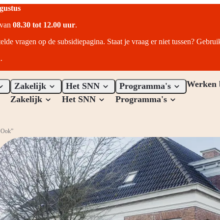
ugustus
r van
08.30 tot 12.00 uur
.
telde vragen op de subsidiepagina. Staat je vraag er niet tussen? Gebru
.
Werken 
Zakelijk
Het SNN
Programma's
Zakelijk
Het SNN
Programma's
t Ook”