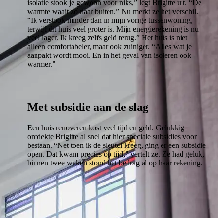
isolatie stook je gewoon voor niks,” legt Brigitte uit. “De
warmte waait zo naar buiten.” Nu merkt ze het verschil.
“Ik verstook minder dan in mijn vorige tussenwoning,
terwijl dit huis veel groter is. Mijn energierekening is nu
veel lager. Ik kreeg zelfs geld terug.” Het huis is niet
alleen comfortabeler, maar ook zuiniger. “Alles wat je
aanpakt wordt mooi. En in het geval van isoleren ook
warmer.”
Met subsidie aan de slag
Een huis renoveren kost veel tijd en geld. Gelukkig
ontdekte Brigitte al snel dat hier speciale subsidies voor
bestaan. “Net toen ik de sleutel kreeg, ging er een subsidie
open. Dat kwam precies op tijd,” vertelt ze. Ze had geluk,
binnen twee weken stond het bedrag al op haar rekening.