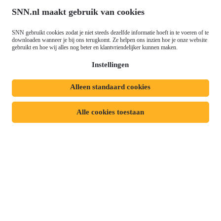
Ontwikkeling (EFRO)
Nieuws
SNN.nl maakt gebruik van cookies
Just Transition Fund (JTF)
Werken bij
Gemeenschappelijk
SNN gebruikt cookies zodat je niet steeds dezelfde informatie hoeft in te voeren of te
Meld je aan voor onze
Landbouwbeleid (GLB)
downloaden wanneer je bij ons terugkomt. Ze helpen ons inzien hoe je onze website
gebruikt en hoe wij alles nog beter en klantvriendelijker kunnen maken.
nieuwsbrief
Instellingen
Alleen standaard cookies
Privacyverklaring
Responsible disclosure
Toegankelijkheidsverklaring
Cookies
Alle cookies toestaan
Volg ons op: