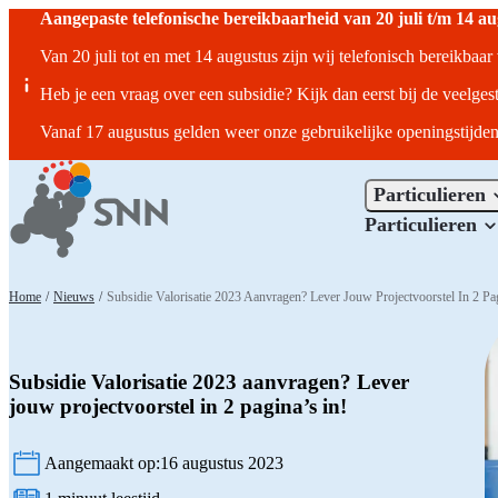
Aangepaste telefonische bereikbaarheid van 20 juli t/m 14 a
Van 20 juli tot en met 14 augustus zijn wij telefonisch bereikbaa
Heb je een vraag over een subsidie? Kijk dan eerst bij de veelges
Vanaf 17 augustus gelden weer onze gebruikelijke openingstijden
Particulieren
Particulieren
Home
/
Nieuws
/
Subsidie Valorisatie 2023 Aanvragen? Lever Jouw Projectvoorstel In 2 Pag
Subsidie Valorisatie 2023 aanvragen? Lever
jouw projectvoorstel in 2 pagina’s in!
Aangemaakt op:
16 augustus 2023