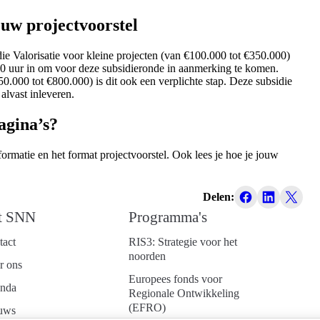
ouw projectvoorstel
ie Valorisatie voor kleine projecten (van €100.000 tot €350.000)
00 uur in om voor deze subsidieronde in aanmerking te komen.
0.000 tot €800.000) is dit ook een verplichte stap. Deze subsidie
 alvast inleveren.
pagina’s?
nformatie en het format projectvoorstel. Ook lees je hoe je jouw
Delen:
t SNN
Programma's
tact
RIS3: Strategie voor het
noorden
r ons
Europees fonds voor
nda
Regionale Ontwikkeling
(EFRO)
uws