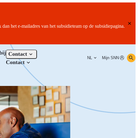
ik dan het e-mailadres van het subsidieteam op de subsidiepagina.
bij
Contact
NL
Mijn SNN
Contact