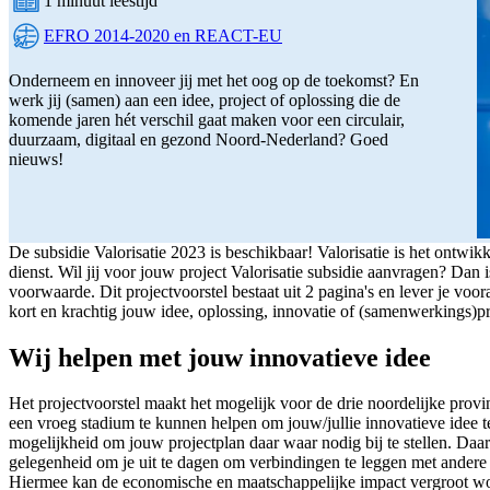
1 minuut leestijd
Leestijd:
EFRO 2014-2020 en REACT-EU
Programma:
Onderneem en innoveer jij met het oog op de toekomst? En
werk jij (samen) aan een idee, project of oplossing die de
komende jaren hét verschil gaat maken voor een circulair,
duurzaam, digitaal en gezond Noord-Nederland? Goed
nieuws!
De subsidie Valorisatie 2023 is beschikbaar! Valorisatie is het ontwi
dienst. Wil jij voor jouw project Valorisatie subsidie aanvragen? Dan i
voorwaarde. Dit projectvoorstel bestaat uit 2 pagina's en lever je voor
kort en krachtig jouw idee, oplossing, innovatie of (samenwerkings)p
Wij helpen met jouw innovatieve idee
Het projectvoorstel maakt het mogelijk voor de drie noordelijke provin
een vroeg stadium te kunnen helpen om jouw/jullie innovatieve idee te 
mogelijkheid om jouw projectplan daar waar nodig bij te stellen. Daarna
gelegenheid om je uit te dagen om verbindingen te leggen met andere b
Hiermee kan de economische en maatschappelijke impact vergroot w