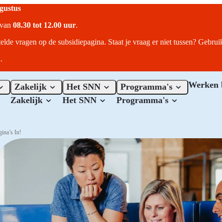
ugustus
r van
08.30 tot 12.00 uur
.
telde vragen op de subsidiepagina. Staat je vraag er niet tussen? Gebru
.
Werken 
Zakelijk
Het SNN
Programma's
Zakelijk
Het SNN
Programma's
ina’s In!