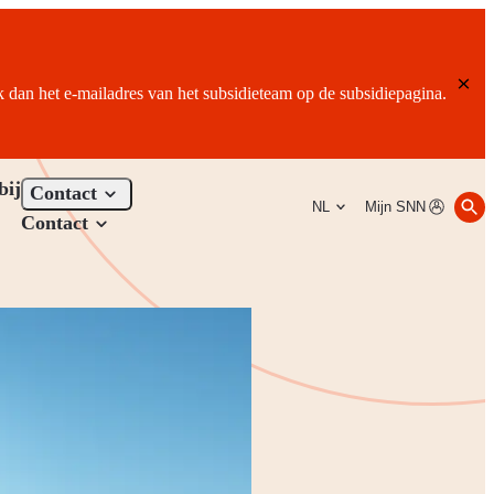
ik dan het e-mailadres van het subsidieteam op de subsidiepagina.
bij
Contact
NL
Mijn SNN
Contact