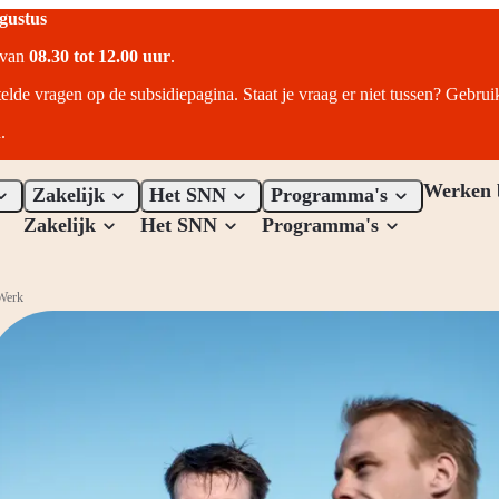
ugustus
r van
08.30 tot 12.00 uur
.
telde vragen op de subsidiepagina. Staat je vraag er niet tussen? Gebru
.
Werken 
Zakelijk
Het SNN
Programma's
Zakelijk
Het SNN
Programma's
Werk