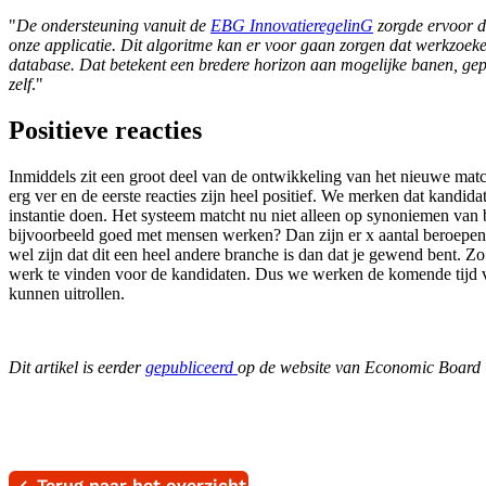
"
De ondersteuning vanuit de
EBG InnovatieregelinG
zorgde ervoor d
onze applicatie. Dit algoritme kan er voor gaan zorgen dat werkzoek
database. Dat betekent een bredere horizon aan mogelijke banen, gepr
zelf
."
Positieve reacties
Inmiddels zit een groot deel van de ontwikkeling van het nieuwe mat
erg ver en de eerste reacties zijn heel positief. We merken dat kandida
instantie doen. Het systeem matcht nu niet alleen op synoniemen van 
bijvoorbeeld goed met mensen werken? Dan zijn er x aantal beroepen,
wel zijn dat dit een heel andere branche is dan dat je gewend bent. Zo
werk te vinden voor de kandidaten. Dus we werken de komende tijd ve
kunnen uitrollen.
Dit artikel is eerder
gepubliceerd
op de website van Economic Board
Terug naar het overzicht