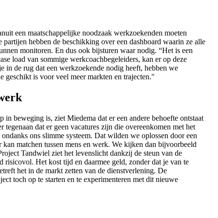
 vanuit een maatschappelijke noodzaak werkzoekenden moeten
Die partijen hebben de beschikking over een dashboard waarin ze alle
unnen monitoren. En dus ook bijsturen waar nodig. “Het is een
case load van sommige werkcoachbegeleiders, kan er op deze
ntje in de rug dat een werkzoekende nodig heeft, hebben we
 geschikt is voor veel meer markten en trajecten."
 werk
 in beweging is, ziet Miedema dat er een andere behoefte ontstaat
r tegenaan dat er geen vacatures zijn die overeenkomen met het
t, ondanks ons slimme systeem. Dat wilden we oplossen door een
er kan matchen tussen mens en werk. We kijken dan bijvoorbeeld
roject Tandwiel ziet het levenslicht dankzij de steun van de
risicovol. Het kost tijd en daarmee geld, zonder dat je van te
treft het in de markt zetten van de dienstverlening. De
ject toch op te starten en te experimenteren met dit nieuwe