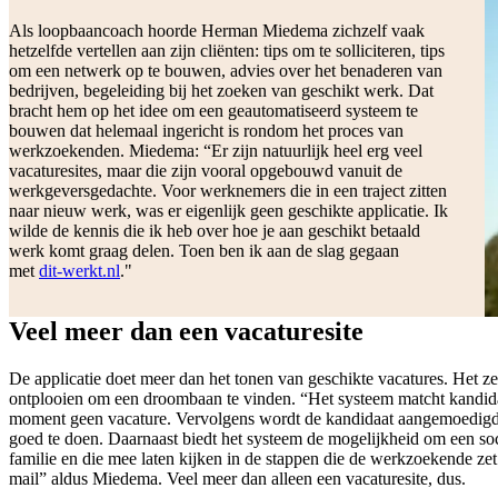
Als loopbaancoach hoorde Herman Miedema zichzelf vaak
hetzelfde vertellen aan zijn cliënten: tips om te solliciteren, tips
om een netwerk op te bouwen, advies over het benaderen van
bedrijven, begeleiding bij het zoeken van geschikt werk. Dat
bracht hem op het idee om een geautomatiseerd systeem te
bouwen dat helemaal ingericht is rondom het proces van
werkzoekenden. Miedema: “Er zijn natuurlijk heel erg veel
vacaturesites, maar die zijn vooral opgebouwd vanuit de
werkgeversgedachte. Voor werknemers die in een traject zitten
naar nieuw werk, was er eigenlijk geen geschikte applicatie. Ik
wilde de kennis die ik heb over hoe je aan geschikt betaald
werk komt graag delen. Toen ben ik aan de slag gegaan
met
dit-werkt.nl
."
Veel meer dan een vacaturesite
De applicatie doet meer dan het tonen van geschikte vacatures. Het ze
ontplooien om een droombaan te vinden. “Het systeem matcht kandidate
moment geen vacature. Vervolgens wordt de kandidaat aangemoedigd o
goed te doen. Daarnaast biedt het systeem de mogelijkheid om een soc
familie en die mee laten kijken in de stappen die de werkzoekende zet. O
mail” aldus Miedema. Veel meer dan alleen een vacaturesite, dus.