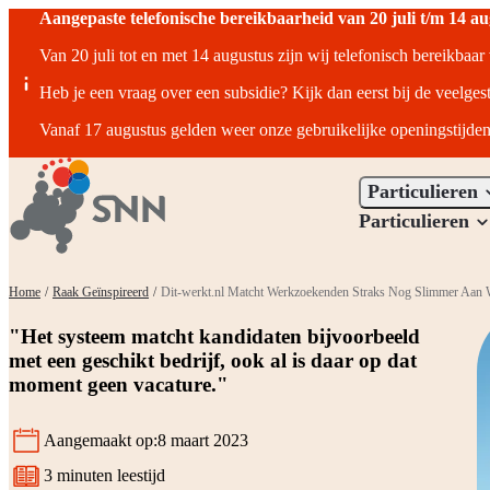
Aangepaste telefonische bereikbaarheid van 20 juli t/m 14 a
Van 20 juli tot en met 14 augustus zijn wij telefonisch bereikbaa
Heb je een vraag over een subsidie? Kijk dan eerst bij de veelges
Vanaf 17 augustus gelden weer onze gebruikelijke openingstijden
Particulieren
Particulieren
Home
/
Raak Geïnspireerd
/
Dit-werkt.nl Matcht Werkzoekenden Straks Nog Slimmer Aan 
"Het systeem matcht kandidaten bijvoorbeeld
met een geschikt bedrijf, ook al is daar op dat
moment geen vacature."
Aangemaakt op:
8 maart 2023
3 minuten leestijd
Leestijd: