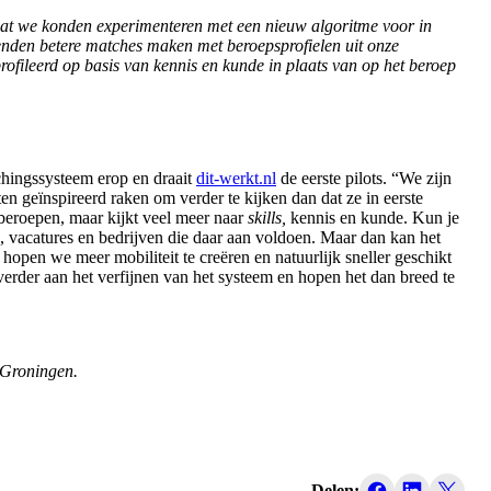
at we konden experimenteren met een nieuw algoritme voor in
enden betere matches maken met beroepsprofielen uit onze
ofileerd op basis van kennis en kunde in plaats van op het beroep
chingssysteem erop en draait
dit-werkt.nl
de eerste pilots. “We zijn
ten geïnspireerd raken om verder te kijken dan dat ze in eerste
beroepen, maar kijkt veel meer naar
skills,
kennis en kunde. Kun je
 vacatures en bedrijven die daar aan voldoen. Maar dan kan het
 hopen we meer mobiliteit te creëren en natuurlijk sneller geschikt
rder aan het verfijnen van het systeem en hopen het dan breed te
 Groningen.
Delen: