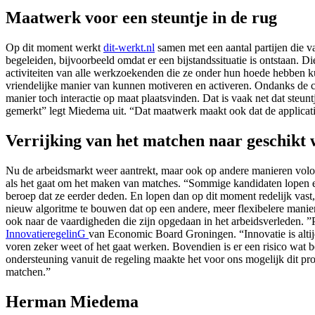
Maatwerk voor een steuntje in de rug
Op dit moment werkt
dit-werkt.nl
samen met een aantal partijen die
begeleiden, bijvoorbeeld omdat er een bijstandssituatie is ontstaan. 
activiteiten van alle werkzoekenden die ze onder hun hoede hebben k
vriendelijke manier van kunnen motiveren en activeren. Ondanks de 
manier toch interactie op maat plaatsvinden. Dat is vaak net dat steu
gemerkt” legt Miedema uit. “Dat maatwerk maakt ook dat de applicatie
Verrijking van het matchen naar geschikt
Nu de arbeidsmarkt weer aantrekt, maar ook op andere manieren volop
als het gaat om het maken van matches. “Sommige kandidaten lopen e
beroep dat ze eerder deden. En lopen dan op dit moment redelijk vas
nieuw algoritme te bouwen dat op een andere, meer flexibelere mani
ook naar de vaardigheden die zijn opgedaan in het arbeidsverleden. ”P
InnovatieregelinG
van Economic Board Groningen. “Innovatie is altijd 
voren zeker weet of het gaat werken. Bovendien is er een risico wat be
ondersteuning vanuit de regeling maakte het voor ons mogelijk dit pro
matchen.”
Herman Miedema