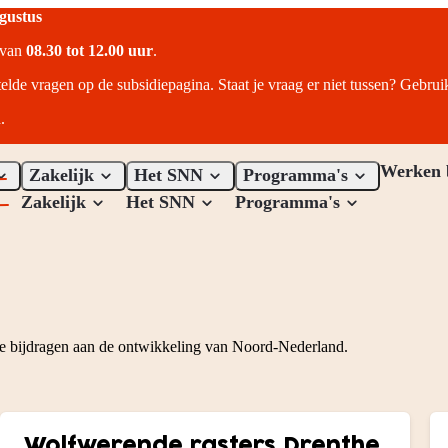
ugustus
r van
08.30 tot 12.00 uur
.
telde vragen op de subsidiepagina. Staat je vraag er niet tussen? Gebru
.
Werken 
Zakelijk
Het SNN
Programma's
Zakelijk
Het SNN
Programma's
die bijdragen aan de ontwikkeling van Noord-Nederland.
Particuliere subsidies overzicht
Wolfwerende rasters Drenthe