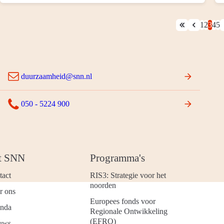
1
2
3
4
5
duurzaamheid@snn.nl
050 - 5224 900
t SNN
Programma's
tact
RIS3: Strategie voor het
noorden
r ons
Europees fonds voor
nda
Regionale Ontwikkeling
(EFRO)
uws