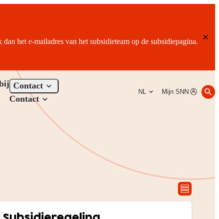
ik dan het e-mailadres van het subsidieteam op de subsidiepagina.
bij
Contact
NL
Mijn SNN
Contact
Subsidieregeling