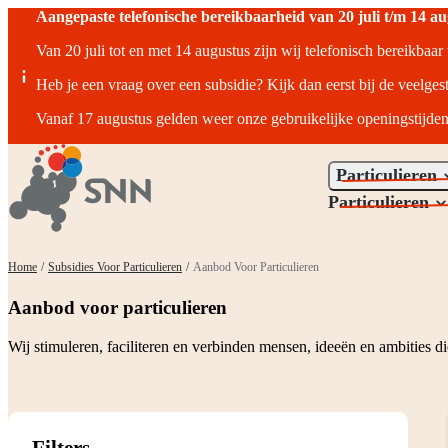
Aangepaste telefonische bereikbaarheid van 20 juli t/m 14 a
Van 20 juli tot en met 14 augustus zijn wij telefonisch bereikbaa
Heb je een vraag over een subsidie? Kijk dan eerst bij de veelges
Vanaf 17 augustus gelden weer onze gebruikelijke openingstijden
Particulieren
Particulieren
Home
/
Subsidies Voor Particulieren
/
Aanbod Voor Particulieren
Aanbod voor particulieren
Wij stimuleren, faciliteren en verbinden mensen, ideeën en ambities 