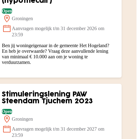
(hypothecair)
Open
Groningen
Locatie:
Aanvragen mogelijk t/m 31 december 2026 om
Status:
23:59
Ben jij woningeigenaar in de gemeente Het Hogeland?
En heb je overwaarde? Vraag deze aanvullende lening
van minimaal € 10.000 aan om je woning te
verduurzamen.
Stimuleringslening PAW
Steendam Tjuchem 2023
Open
Groningen
Locatie:
Aanvragen mogelijk t/m 31 december 2027 om
Status:
23:59