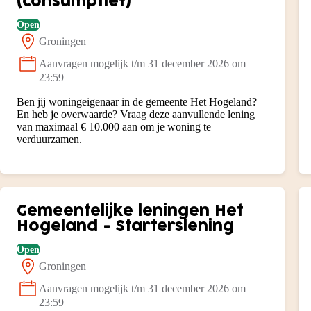
(consumptief)
Open
Groningen
Locatie:
Aanvragen mogelijk t/m 31 december 2026 om
Status:
23:59
Ben jij woningeigenaar in de gemeente Het Hogeland?
En heb je overwaarde? Vraag deze aanvullende lening
van maximaal € 10.000 aan om je woning te
verduurzamen.
Gemeentelijke leningen Het
Hogeland - Starterslening
Open
Groningen
Locatie:
Aanvragen mogelijk t/m 31 december 2026 om
Status:
23:59