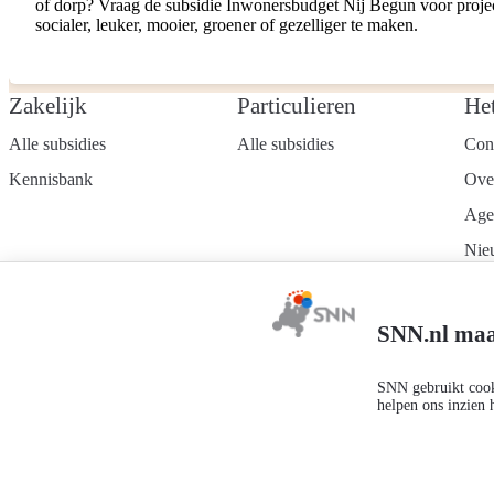
of dorp? Vraag de subsidie Inwonersbudget Nij Begun voor proj
socialer, leuker, mooier, groener of gezelliger te maken.
Zakelijk
Particulieren
He
Alle subsidies
Alle subsidies
Con
Kennisbank
Ove
Age
Nie
Wer
Mel
SNN.nl maa
nie
SNN gebruikt cooki
helpen ons inzien 
Privacyverklaring
Responsible disclosure
Toegankelijkheidsverklaring