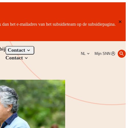
ik dan het e-mailadres van het subsidieteam op de subsidiepagina.
bij
Contact
NL
Mijn SNN
Contact