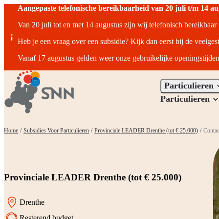
Aangepaste telefonische bereikbaarheid van 20 juli t/m 14 a
Van 20 juli tot en met 14 augustus zijn wij telefonisch bereikbaa
Heb je een vraag over een subsidie? Kijk dan eerst bij de veelges
Vanaf 17 augustus gelden weer onze gebruikelijke openingstijden
Particulieren
Particulieren
Home
/
Subsidies Voor Particulieren
/
Provinciale LEADER Drenthe (tot € 25.000)
/
Contac
Provinciale LEADER Drenthe (tot € 25.000)
Drenthe
Locatie:
Resterend budget