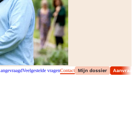
Mijn dossier
Aanvraag
angevraagd
Veelgestelde vragen
Contact