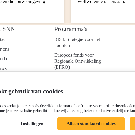
ecten die jouw omgeving
wolfwerende rasters aan.
t SNN
Programma's
tact
RIS3: Strategie voor het
noorden
r ons
Europees fonds voor
nda
Regionale Ontwikkeling
(EFRO)
uws
Just Transition Fund
ken bij
(JTF)
d je aan voor onze
kt gebruik van cookies
Gemeenschappelijk
uwsbrief
Landbouwbeleid (GLB)
es zodat je niet steeds dezelfde informatie hoeft in te voeren of te downloade
hoe je onze website gebruikt en hoe wij alles nog beter en klantvriendelijker 
Instellingen
Alleen standaard cookies
Cookies