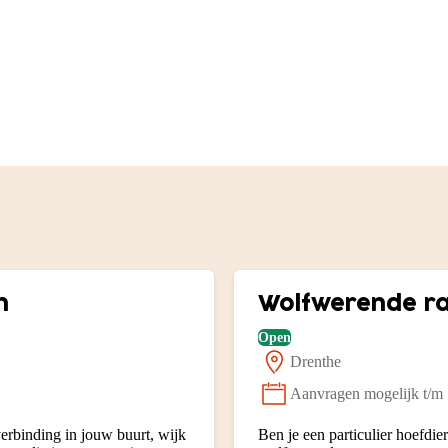
n
Wolfwerende ra
Open
Drenthe
Locatie:
Aanvragen mogelijk t/m
Status:
verbinding in jouw buurt, wijk
Ben je een particulier hoefdi