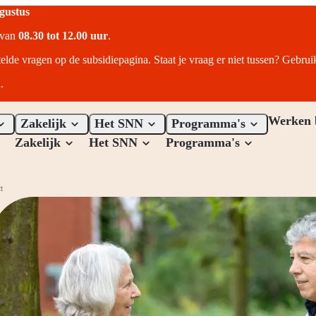
ugustus
r van
08.30 tot 12.00 uur
.
telde vragen op de subsidiepagina. Staat je vraag er niet tussen? Gebru
.
Werken 
Zakelijk
Het SNN
Programma's
Zakelijk
Het SNN
Programma's
t