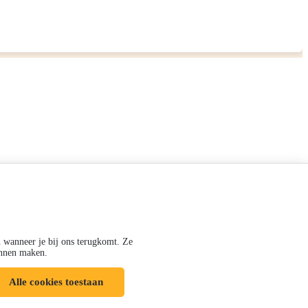
n wanneer je bij ons terugkomt. Ze
kunnen maken.
Alle cookies toestaan
Volg ons op: