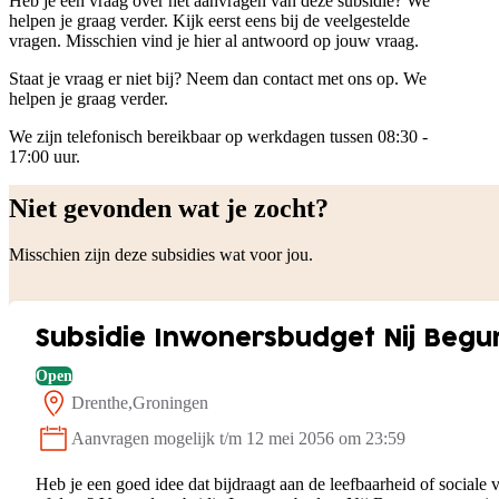
Heb je een vraag over het aanvragen van deze subsidie? We
helpen je graag verder. Kijk eerst eens bij de veelgestelde
vragen. Misschien vind je hier al antwoord op jouw vraag.
Staat je vraag er niet bij? Neem dan contact met ons op. We
helpen je graag verder.
We zijn telefonisch bereikbaar op werkdagen tussen 08:30 -
17:00 uur.
Niet gevonden wat je zocht?
Misschien zijn deze subsidies wat voor jou.
Subsidie Inwonersbudget Nij Begu
Open
Drenthe
Groningen
Locatie:
Aanvragen mogelijk t/m 12 mei 2056 om 23:59
Status:
Heb je een goed idee dat bijdraagt aan de leefbaarheid of sociale 