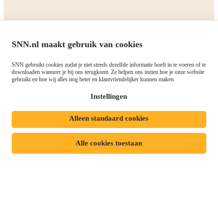
Contact
RIS3: Strategie voor het
noorden
Over ons
Europees fonds voor Regionale
Agenda
Ontwikkeling (EFRO)
Nieuws
SNN.nl maakt gebruik van cookies
Just Transition Fund (JTF)
Werken bij
Gemeenschappelijk
SNN gebruikt cookies zodat je niet steeds dezelfde informatie hoeft in te voeren of te
Meld je aan voor onze
downloaden wanneer je bij ons terugkomt. Ze helpen ons inzien hoe je onze website
Landbouwbeleid (GLB)
gebruikt en hoe wij alles nog beter en klantvriendelijker kunnen maken.
nieuwsbrief
Instellingen
Alleen standaard cookies
Privacyverklaring
Responsible disclosure
Toegankelijkheidsverklaring
Cookies
Alle cookies toestaan
Volg ons op:
Mijn dossier
Aanvraag starten