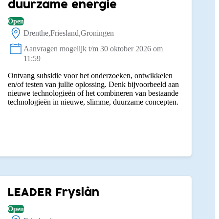
duurzame energie
Open
Drenthe
Friesland
Groningen
Locatie:
Aanvragen mogelijk t/m 30 oktober 2026 om
Status:
11:59
Ontvang subsidie voor het onderzoeken, ontwikkelen
en/of testen van jullie oplossing. Denk bijvoorbeeld aan
nieuwe technologieën of het combineren van bestaande
technologieën in nieuwe, slimme, duurzame concepten.
LEADER Fryslân
Open