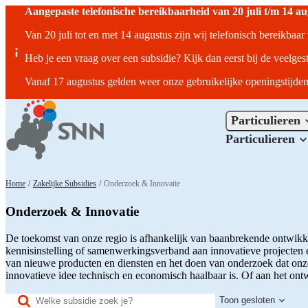
Aangepaste telefonische bereikbaarheid van 20 juli t/m 14 a
Van 20 juli tot en met 14 augustus zijn wij telefonisch bereikbaa
Heb je een vraag over een subsidie? Kijk dan eerst bij de veelges
Vanaf 17 augustus gelden weer onze gebruikelijke openingstijden
Particulieren
Particulieren
Home
/
Zakelijke Subsidies
/
Onderzoek & Innovatie
Onderzoek & Innovatie
De toekomst van onze regio is afhankelijk van baanbrekende ontwikkel
kennisinstelling of samenwerkingsverband aan innovatieve projecten 
van nieuwe producten en diensten en het doen van onderzoek dat onze
innovatieve idee technisch en economisch haalbaar is. Of aan het ont
Titel
(optioneel)
Toon gesloten