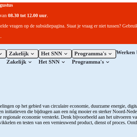
ugustus
r van
08.30 tot 12.00 uur
.
telde vragen op de subsidiepagina. Staat je vraag er niet tussen? Gebru
.
Werken 
Zakelijk
Het SNN
Programma's
Zakelijk
Het SNN
Programma's
ingen op het gebied van circulaire economie, duurzame energie, digita
en initiatieven die bijdragen aan een nóg mooier en sterker Noord-Nede
 regionale economie versterkt. Denk bijvoorbeeld aan het uitvoeren v
wikkelen en testen van een vernieuwend product, dienst of proces. Ont