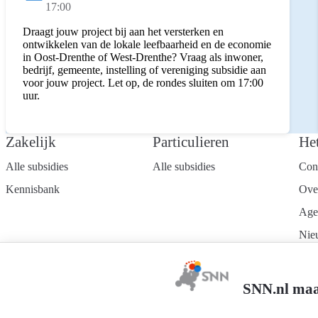
Status:
17:00
Draagt jouw project bij aan het versterken en
ontwikkelen van de lokale leefbaarheid en de economie
in Oost-Drenthe of West-Drenthe? Vraag als inwoner,
bedrijf, gemeente, instelling of vereniging subsidie aan
voor jouw project. Let op, de rondes sluiten om 17:00
uur.
Zakelijk
Particulieren
He
Alle subsidies
Alle subsidies
Con
Kennisbank
Ove
Age
Nie
Wer
Mel
SNN.nl maa
nie