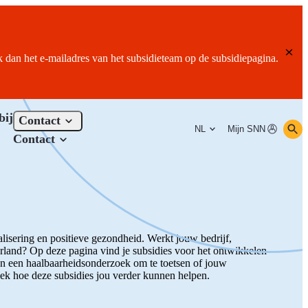
ik dan het e-mailadres van het subsidieteam op de subsidiepagina.
bij
Contact
NL
Mijn SNN
Contact
lisering en positieve gezondheid. Werkt jouw bedrijf,
rland? Op deze pagina vind je subsidies voor het ontwikkelen
an een haalbaarheidsonderzoek om te toetsen of jouw
dek hoe deze subsidies jou verder kunnen helpen.