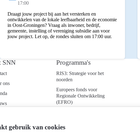
Status:
17:00
Draagt jouw project bij aan het versterken en
ontwikkelen van de lokale leefbaarheid en de economie
in Oost-Groningen? Vraag als inwoner, bedrijf,
gemeente, instelling of vereniging subsidie aan voor
jouw project. Let op, de rondes sluiten om 17:00 uur.
t SNN
Programma's
tact
RIS3: Strategie voor het
noorden
r ons
Europees fonds voor
nda
Regionale Ontwikkeling
(EFRO)
uws
Just Transition Fund
ken bij
(JTF)
d je aan voor onze
kt gebruik van cookies
Gemeenschappelijk
uwsbrief
Landbouwbeleid (GLB)