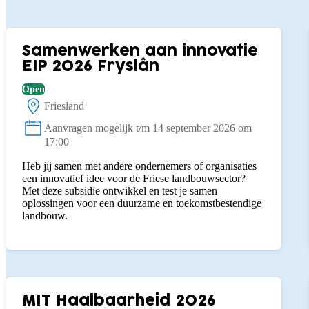
Filters
Toepassen
Subsidies
Samenwerken aan innovatie
EIP 2026 Fryslân
Open
Friesland
Locatie:
Aanvragen mogelijk t/m 14 september 2026 om
Status:
17:00
Heb jij samen met andere ondernemers of organisaties
een innovatief idee voor de Friese landbouwsector?
Met deze subsidie ontwikkel en test je samen
oplossingen voor een duurzame en toekomstbestendige
landbouw.
MIT Haalbaarheid 2026