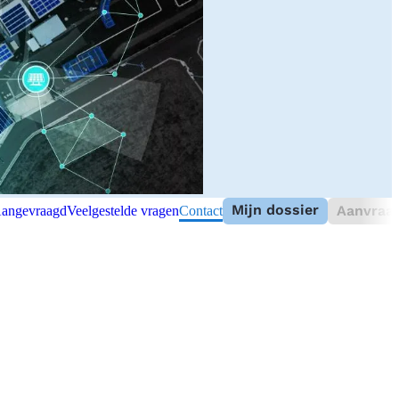
Mijn dossier
Aanvraag
angevraagd
Veelgestelde vragen
Contact