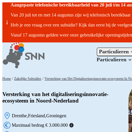
Aangepaste telefonische bereikbaarheid van 20 juli t/m 14 a
Van 20 juli tot en met 14 augustus zijn wij telefonisch bereikbaa
Heb je een vraag over een subsidie? Kijk dan eerst bij de veelges
Vanaf 17 augustus gelden weer onze gebruikelijke openingstijden
Particulieren
Particulieren
Home
/
Zakelijke Subsidies
/
Versterking van Het Digitaliseringsinnovatie-ecosysteem In 
Versterking van het digitaliseringsinnovatie-
ecosysteem in Noord-Nederland
Drenthe
Friesland
Groningen
Locatie:
Maximaal bedrag € 3.000.000