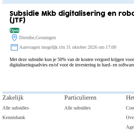
Subsidie Mkb digitalisering en rob
(JTF)
Open
Drenthe
Groningen
Locatie:
Aanvragen mogelijk t/m 31 oktober 2026 om 17:00
Status:
Met deze subsidie kun je 50% van de kosten vergoed krijgen voor 
digitaliseringsadvies en/of voor de investering in hard- en software
Zakelijk
Particulieren
He
Alle subsidies
Alle subsidies
Con
Kennisbank
Ove
Age