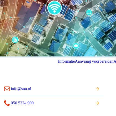
Informatie
Aanvraag voorbereiden
A
info@snn.nl
050 5224 900