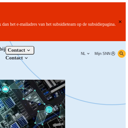
ik dan het e-mailadres van het subsidieteam op de subsidiepagina.
bij
Contact
NL
Mijn SNN
Contact