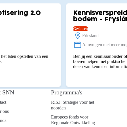
otisering 2.0
Kennisverspreid
bodem - Fryslâ
Gesloten
Friesland
Locatie:
Aanvragen niet meer mog
Status:
het laten opstellen van een
Ben jij een kennisaanbieder o
.
boeren helpen met praktische
delen van kennis en informat
t SNN
Programma's
tact
RIS3: Strategie voor het
noorden
r ons
Europees fonds voor
nda
Regionale Ontwikkeling