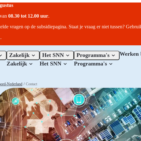
ugustus
r van
08.30 tot 12.00 uur
.
telde vragen op de subsidiepagina. Staat je vraag er niet tussen? Gebru
.
Werken 
Zakelijk
Het SNN
Programma's
Zakelijk
Het SNN
Programma's
Noord-Nederland
/
Contact