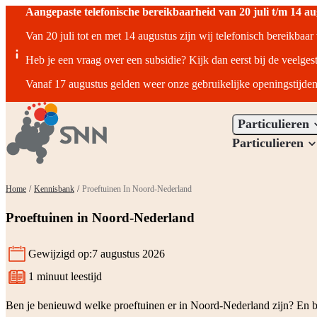
Aangepaste telefonische bereikbaarheid van 20 juli t/m 14 a
Van 20 juli tot en met 14 augustus zijn wij telefonisch bereikbaa
Heb je een vraag over een subsidie? Kijk dan eerst bij de veelges
Vanaf 17 augustus gelden weer onze gebruikelijke openingstijden
Particulieren
Particulieren
Home
/
Kennisbank
/
Proeftuinen In Noord-Nederland
Proeftuinen in Noord-Nederland
Gewijzigd op:
7 augustus 2026
1 minuut leestijd
Leestijd:
Ben je benieuwd welke proeftuinen er in Noord-Nederland zijn? En bij