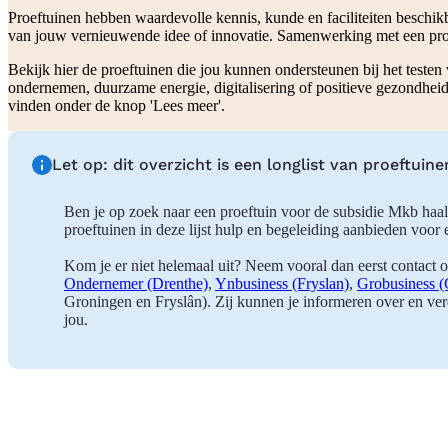
Proeftuinen hebben waardevolle kennis, kunde en faciliteiten beschi
van jouw vernieuwende idee of innovatie. Samenwerking met een proe
Bekijk hier de proeftuinen die jou kunnen ondersteunen bij het testen
ondernemen, duurzame energie, digitalisering of positieve gezondheid.
vinden onder de knop 'Lees meer'.
Let op: dit overzicht is een longlist van proeftui
Ben je op zoek naar een proeftuin voor de subsidie Mkb haa
proeftuinen in deze lijst hulp en begeleiding aanbieden voor
Kom je er niet helemaal uit? Neem vooral dan eerst contact o
Ondernemer (Drenthe)
,
Ynbusiness (Fryslan)
,
Grobusiness (
Groningen en Fryslân). Zij kunnen je informeren over en verd
jou.