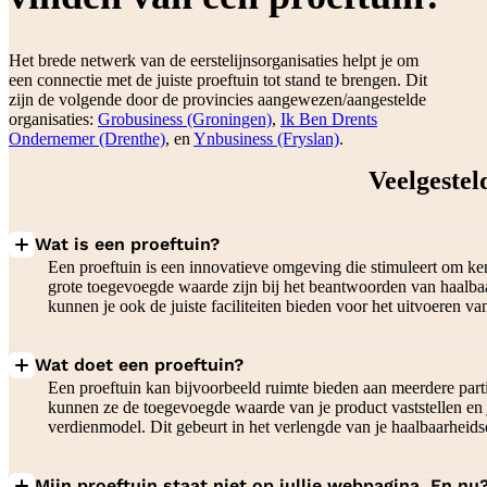
Het brede netwerk van de eerstelijnsorganisaties helpt je om
een connectie met de juiste proeftuin tot stand te brengen. Dit
zijn de volgende door de provincies aangewezen/aangestelde
organisaties:
Grobusiness (Groningen)
,
Ik Ben Drents
Ondernemer (Drenthe)
, en
Ynbusiness (Fryslan)
.
Veelgestel
Wat is een proeftuin?
Een proeftuin is een innovatieve omgeving die stimuleert om ke
grote toegevoegde waarde zijn bij het beantwoorden van haalbaa
kunnen je ook de juiste faciliteiten bieden voor het uitvoeren v
Wat doet een proeftuin?
Een proeftuin kan bijvoorbeeld ruimte bieden aan meerdere parti
kunnen ze de toegevoegde waarde van je product vaststellen en j
verdienmodel. Dit gebeurt in het verlengde van je haalbaarheid
Mijn proeftuin staat niet op jullie webpagina. En nu