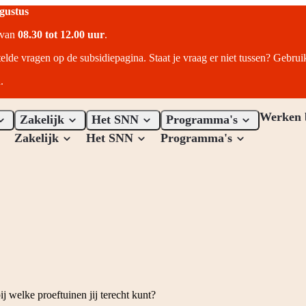
ugustus
r van
08.30 tot 12.00 uur
.
telde vragen op de subsidiepagina. Staat je vraag er niet tussen? Gebru
.
Werken 
Zakelijk
Het SNN
Programma's
Zakelijk
Het SNN
Programma's
 welke proeftuinen jij terecht kunt?