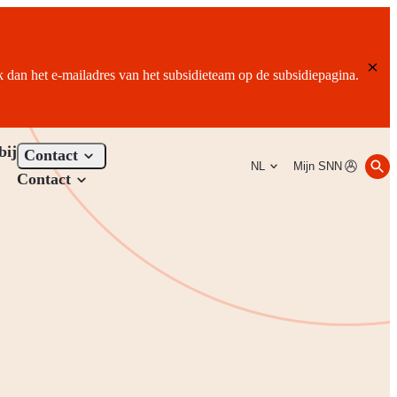
ik dan het e-mailadres van het subsidieteam op de subsidiepagina.
bij
Contact
NL
Mijn SNN
Contact