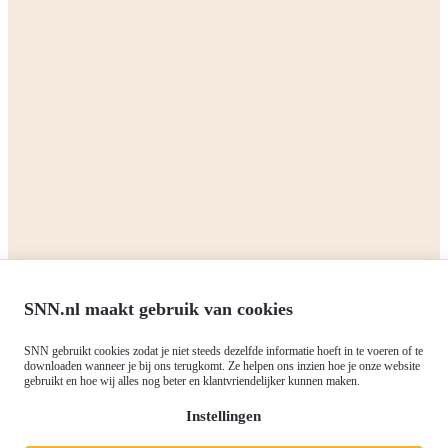
Waardevermeerdering
. Of kijk in
de veelgestelde vragen
.
Delen:
Terug naar het overzicht
Zakelijk
Particulieren
Alle subsidies
Alle subsidies
Kennisbank
Het SNN
Programma's
Contact
RIS3: Strategie voor het
noorden
Over ons
Europees fonds voor Regionale
Agenda
Ontwikkeling (EFRO)
SNN.nl maakt gebruik van cookies
Nieuws
Just Transition Fund (JTF)
Werken bij
Gemeenschappelijk
SNN gebruikt cookies zodat je niet steeds dezelfde informatie hoeft in te voeren of te
Meld je aan voor onze
downloaden wanneer je bij ons terugkomt. Ze helpen ons inzien hoe je onze website
Landbouwbeleid (GLB)
gebruikt en hoe wij alles nog beter en klantvriendelijker kunnen maken.
nieuwsbrief
Instellingen