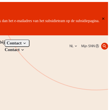
ik dan het e-mailadres van het subsidieteam op de subsidiepagina.
bij
Contact
NL
Mijn SNN
Contact