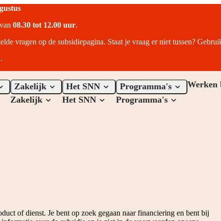
ugustus
r van
08.30 tot 12.00 uur
.
telde vragen op de subsidiepagina. Staat je vraag er niet tussen? Gebru
.
Werken 
Zakelijk
Het SNN
Programma's
Zakelijk
Het SNN
Programma's
duct of dienst. Je bent op zoek gegaan naar financiering en bent bij