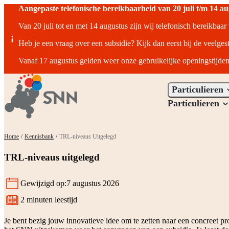
Aangepaste telefonische bereikbaarheid van 20 juli t/m 14 a
Van 20 juli tot en met 14 augustus zijn wij telefonisch bereikbaa
Heb je een vraag over een subsidie? Kijk dan eerst bij de veelges
Vanaf 17 augustus gelden weer onze gebruikelijke openingstijden
Particulieren
Particulieren
Home
/
Kennisbank
/
TRL-niveaus Uitgelegd
TRL-niveaus uitgelegd
Gewijzigd op:
7 augustus 2026
2 minuten leestijd
Leestijd:
Je bent bezig jouw innovatieve idee om te zetten naar een concreet pro