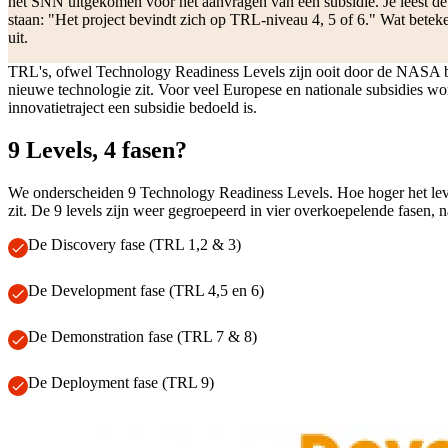
het SNN uitgekomen voor het aanvragen van een subsidie. Je leest de 
staan: "Het project bevindt zich op TRL-niveau 4, 5 of 6." Wat beteke
uit.
TRL's, ofwel Technology Readiness Levels zijn ooit door de NASA b
nieuwe technologie zit. Voor veel Europese en nationale subsidies wo
innovatietraject een subsidie bedoeld is.
9 Levels, 4 fasen?
We onderscheiden 9 Technology Readiness Levels. Hoe hoger het level
zit. De 9 levels zijn weer gegroepeerd in vier overkoepelende fasen, n
De Discovery fase (TRL 1,2 & 3)
De Development fase (TRL 4,5 en 6)
De Demonstration fase (TRL 7 & 8)
De Deployment fase (TRL 9)