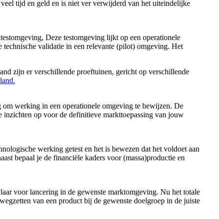
veel tijd en geld en is niet ver verwijderd van het uiteindelijke
e testomgeving, Deze testomgeving lijkt op een operationele
e technische validatie in een relevante (pilot) omgeving. Het
nd zijn er verschillende proeftuinen, gericht op verschillende
land.
ng om werking in een operationele omgeving te bewijzen. De
e inzichten op voor de definitieve markttoepassing van jouw
echnologische werking getest en het is bewezen dat het voldoet aan
naast bepaal je de financiële kaders voor (massa)productie en
klaar voor lancering in de gewenste marktomgeving. Nu het totale
wegzetten van een product bij de gewenste doelgroep in de juiste