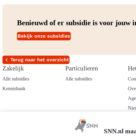
Benieuwd of er subsidie is voor jouw 
Bekijk onze subsidies
Terug naar het overzicht
Zakelijk
Particulieren
He
Alle subsidies
Alle subsidies
Con
Kennisbank
Ove
Age
Nie
Wer
Mel
SNN.nl maa
nie