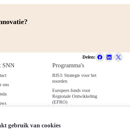
innovatie?
Delen:
t SNN
Programma's
tact
RIS3: Strategie voor het
noorden
r ons
Europees fonds voor
nda
Regionale Ontwikkeling
(EFRO)
uws
Just Transition Fund
ken bij
(JTF)
d je aan voor onze
kt gebruik van cookies
Gemeenschappelijk
uwsbrief