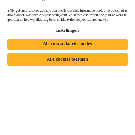
Just Transition Fund (JTF)
Werken bij
Gemeenschappelijk
SNN gebruikt cookies zodat je niet steeds dezelfde informatie hoeft in te voeren of te
Meld je aan voor onze
downloaden wanneer je bij ons terugkomt. Ze helpen ons inzien hoe je onze website
Landbouwbeleid (GLB)
gebruikt en hoe wij alles nog beter en klantvriendelijker kunnen maken.
nieuwsbrief
Instellingen
Alleen standaard cookies
Privacyverklaring
Responsible disclosure
Toegankelijkheidsverklaring
Cookies
Alle cookies toestaan
Volg ons op: