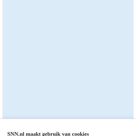
Kijk dan op de pagina's:
Valorisatie Middelgroot
MIT R&D
Valorisatie klein
Delen:
Terug naar het overzicht
Zakelijk
Particulieren
Alle subsidies
Alle subsidies
Kennisbank
Het SNN
Programma's
Contact
RIS3: Strategie voor het
noorden
Over ons
Europees fonds voor Regionale
Agenda
Ontwikkeling (EFRO)
SNN.nl maakt gebruik van cookies
Nieuws