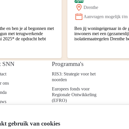
Open
Drenthe
Locatie:
Aanvragen mogelijk t/m
Status:
he en ben je al begonnen met
Ben jij woningeigenaar in de
Begun met terugwerkende
inwoners met een (gezamenlij
uni 2025* de opdracht hebt
isolatiemaatregelen Drenthe b
t SNN
Programma's
tact
RIS3: Strategie voor het
noorden
r ons
Europees fonds voor
nda
Regionale Ontwikkeling
(EFRO)
uws
Just Transition Fund
ken bij
(JTF)
d je aan voor onze
kt gebruik van cookies
Gemeenschappelijk
uwsbrief