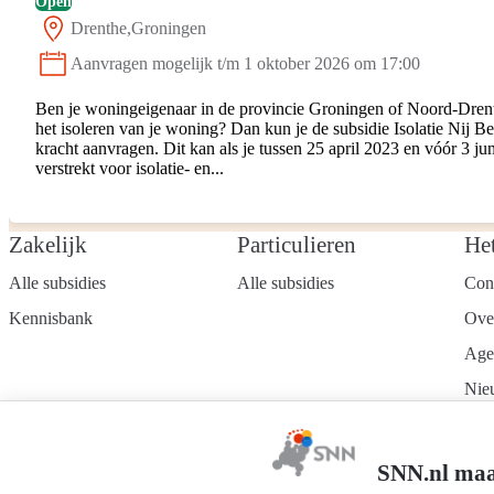
Open
Drenthe
Groningen
Locatie:
Aanvragen mogelijk t/m 1 oktober 2026 om 17:00
Status:
Ben je woningeigenaar in de provincie Groningen of Noord-Drent
het isoleren van je woning? Dan kun je de subsidie Isolatie Nij 
kracht aanvragen. Dit kan als je tussen 25 april 2023 en vóór 3 j
verstrekt voor isolatie- en...
Zakelijk
Particulieren
He
Alle subsidies
Alle subsidies
Con
Kennisbank
Ove
Age
Nie
Wer
Mel
SNN.nl maa
nie