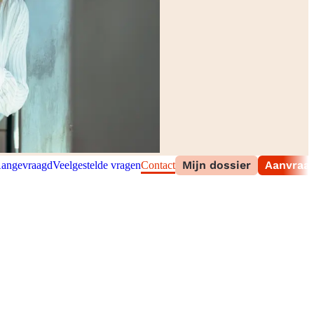
Mijn dossier
Aanvraag
angevraagd
Veelgestelde vragen
Contact