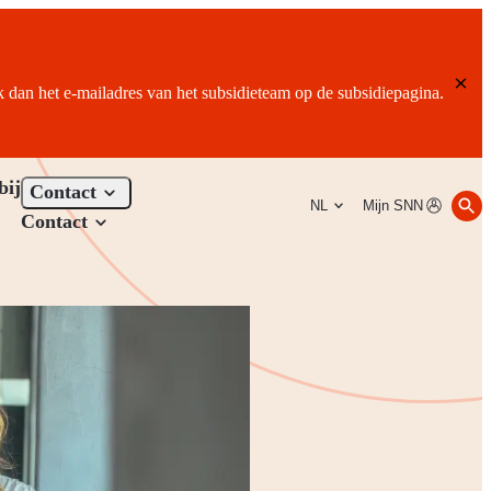
ik dan het e-mailadres van het subsidieteam op de subsidiepagina.
bij
Contact
NL
Mijn SNN
Contact