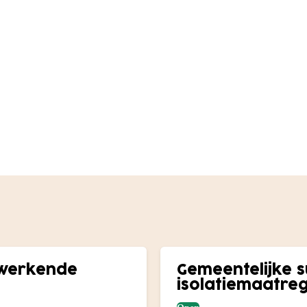
ugwerkende
Gemeentelijke 
isolatiemaatre