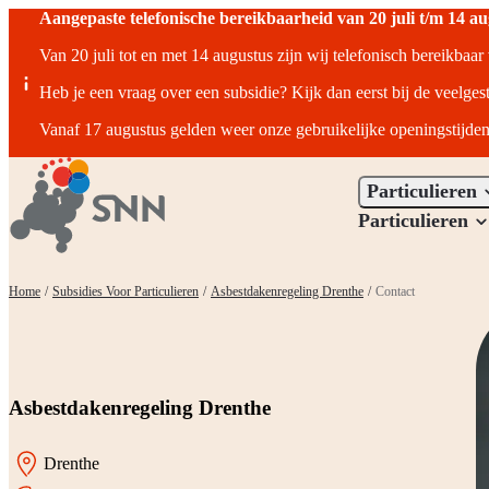
Aangepaste telefonische bereikbaarheid van 20 juli t/m 14 a
Van 20 juli tot en met 14 augustus zijn wij telefonisch bereikbaa
Heb je een vraag over een subsidie? Kijk dan eerst bij de veelges
Vanaf 17 augustus gelden weer onze gebruikelijke openingstijden
Particulieren
Particulieren
Home
/
Subsidies Voor Particulieren
/
Asbestdakenregeling Drenthe
/
Contact
Asbestdakenregeling Drenthe
Drenthe
Locatie: