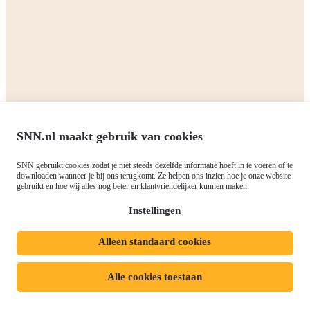
Kennisbank
Het SNN
Programma's
Contact
RIS3: Strategie voor het
noorden
Over ons
Europees fonds voor Regionale
Agenda
Ontwikkeling (EFRO)
Nieuws
SNN.nl maakt gebruik van cookies
Just Transition Fund (JTF)
Werken bij
Gemeenschappelijk
SNN gebruikt cookies zodat je niet steeds dezelfde informatie hoeft in te voeren of te
Meld je aan voor onze
downloaden wanneer je bij ons terugkomt. Ze helpen ons inzien hoe je onze website
Landbouwbeleid (GLB)
gebruikt en hoe wij alles nog beter en klantvriendelijker kunnen maken.
nieuwsbrief
Instellingen
Alleen standaard cookies
Privacyverklaring
Responsible disclosure
Toegankelijkheidsverklaring
Cookies
Alle cookies toestaan
Volg ons op:
Mijn dossier
Aanvraag starten