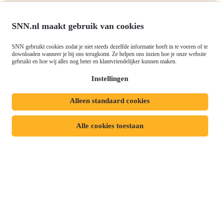
Europees fonds voor Regionale
Agenda
Ontwikkeling (EFRO)
SNN.nl maakt gebruik van cookies
Nieuws
Just Transition Fund (JTF)
Werken bij
Gemeenschappelijk
SNN gebruikt cookies zodat je niet steeds dezelfde informatie hoeft in te voeren of te
Meld je aan voor onze
downloaden wanneer je bij ons terugkomt. Ze helpen ons inzien hoe je onze website
Landbouwbeleid (GLB)
gebruikt en hoe wij alles nog beter en klantvriendelijker kunnen maken.
nieuwsbrief
Instellingen
Alleen standaard cookies
Privacyverklaring
Responsible disclosure
Toegankelijkheidsverklaring
Cookies
Alle cookies toestaan
Volg ons op:
Mijn dossier
Aanvraag starten