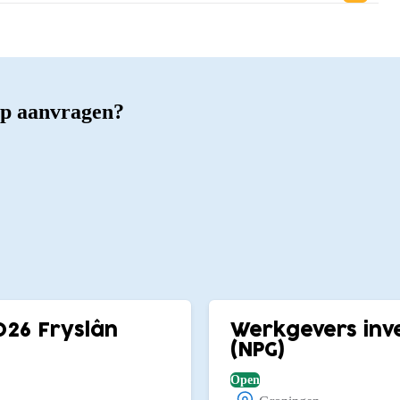
ap aanvragen?
026 Fryslân
Werkgevers inve
(NPG)
Open