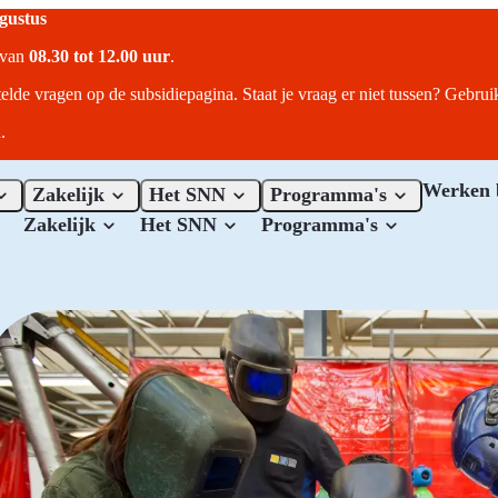
ugustus
r van
08.30 tot 12.00 uur
.
telde vragen op de subsidiepagina. Staat je vraag er niet tussen? Gebru
.
Werken 
Zakelijk
Het SNN
Programma's
Zakelijk
Het SNN
Programma's