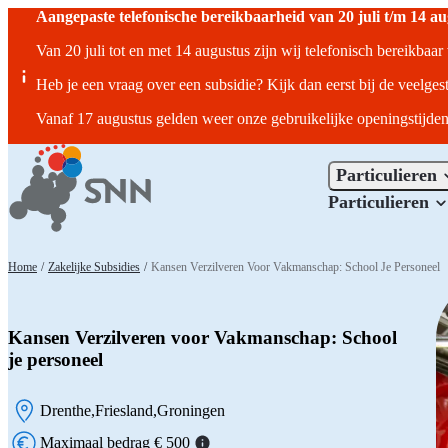
Aangepaste telefonische bereikbaarheid van 20 juli t/m 14 a
Van 20 juli tot en met 14 augustus zijn wij telefonisch bereikbaa
Heb je een vraag over een subsidie? Kijk dan eerst bij de veelges
Vanaf 17 augustus gelden weer onze gebruikelijke openingstijden
Particulieren
Particulieren
Home
/
Zakelijke Subsidies
/
Kansen Verzilveren Voor Vakmanschap: School Je Personeel
Kansen Verzilveren voor Vakmanschap: School
je personeel
Drenthe
Friesland
Groningen
Locatie:
Maximaal bedrag € 500