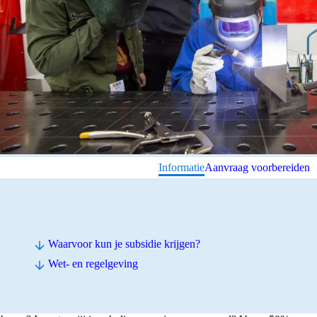
Informatie
Aanvraag voorbereiden
Waarvoor kun je subsidie krijgen?
Wet- en regelgeving