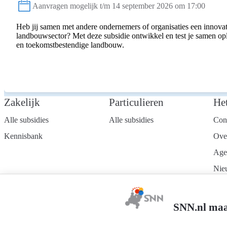
Aanvragen mogelijk t/m 14 september 2026 om 17:00
Status:
Heb jij samen met andere ondernemers of organisaties een innovat
landbouwsector? Met deze subsidie ontwikkel en test je samen o
en toekomstbestendige landbouw.
Zakelijk
Particulieren
He
Alle subsidies
Alle subsidies
Con
Kennisbank
Ove
Age
Nie
Wer
Mel
SNN.nl maa
nie