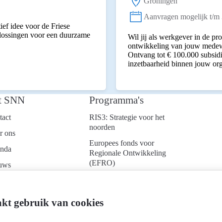
Groningen
Locatie:
Aanvragen mogelijk t/m
Status:
ief idee voor de Friese
plossingen voor een duurzame
Wil jij als werkgever in de p
ontwikkeling van jouw medewe
Ontvang tot € 100.000 subsidi
inzetbaarheid binnen jouw org
t SNN
Programma's
tact
RIS3: Strategie voor het
noorden
r ons
Europees fonds voor
nda
Regionale Ontwikkeling
(EFRO)
uws
Just Transition Fund
ken bij
(JTF)
d je aan voor onze
kt gebruik van cookies
Gemeenschappelijk
uwsbrief
Landbouwbeleid (GLB)