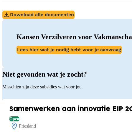
Download alle documenten
Kansen Verzilveren voor Vakmansch
Lees hier wat je nodig hebt voor je aanvraag
Niet gevonden wat je zocht?
Misschien zijn deze subsidies wat voor jou.
Samenwerken aan innovatie EIP 2
Open
Friesland
Locatie: