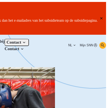
ik dan het e-mailadres van het subsidieteam op de subsidiepagina.
bij
Contact
NL
Mijn SNN
Contact