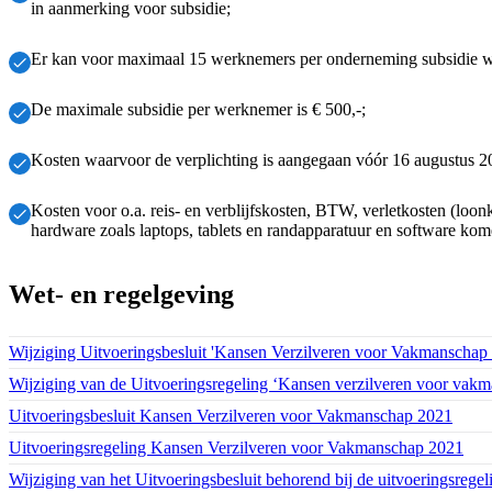
in aanmerking voor subsidie;
Er kan voor maximaal 15 werknemers per onderneming subsidie 
De maximale subsidie per werknemer is € 500,-;
Kosten waarvoor de verplichting is aangegaan vóór 16 augustus 2
Kosten voor o.a. reis- en verblijfskosten, BTW, verletkosten (loo
hardware zoals laptops, tablets en randapparatuur en software kom
Wet- en regelgeving
Download bestand:
Wijziging Uitvoeringsbesluit 'Kansen Verzilveren voor Vakmanschap 
Download bestand:
Wijziging van de Uitvoeringsregeling ‘Kansen verzilveren voor vak
Download bestand:
Uitvoeringsbesluit Kansen Verzilveren voor Vakmanschap 2021
(PDF
Download bestand:
Uitvoeringsregeling Kansen Verzilveren voor Vakmanschap 2021
(PD
Download bestand:
Wijziging van het Uitvoeringsbesluit behorend bij de uitvoeringsre