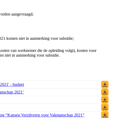
worden aangevraagd;
021 komen niet in aanmerking voor subsidie;
nkosten van werknemer die de opleiding volgt), kosten voor
en niet in aanmerking voor subsidie.
2021' - budget
(PDF)
manschap 2021’
(PDF)
)
F)
geling “Kansen Verzilveren voor Vakmanschap 2021”
(PDF)