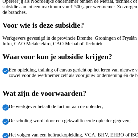
Opereer jij als Noordelijke ondernemer binnen de Metaal, techniek o
subsidie aan tot een maximum van € 500,- per werknemer. Zo zorgen 
de branches.
Voor wie is deze subsidie?
Werkgevers gevestigd in de provincie Drenthe, Groningen of Fryslâ
Infra, CAO Metalelektro, CAO Metaal of Techniek.
Waarvoor kun je subsidie krijgen?
Een opleiding, training of cursus gericht op het leren van nieuwe
zowel voor de werknemer zelf als voor jouw onderneming én de br
Wat zijn de voorwaarden?
De werkgever betaalt de factuur aan de opleider;
De scholing wordt door een gekwalificeerde opleider gegeven;
Het volgen van een heftruckopleiding, VCA, BHV, EHBO of ISO- of