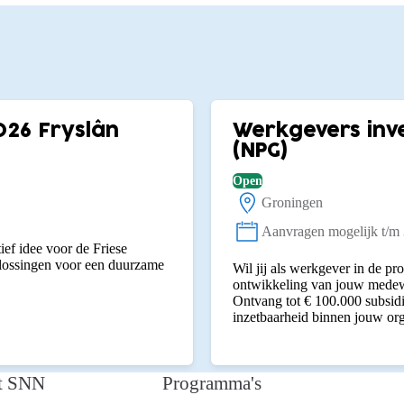
026 Fryslân
Werkgevers inve
(NPG)
Open
Groningen
Locatie:
Aanvragen mogelijk t/m
Status:
ief idee voor de Friese
plossingen voor een duurzame
Wil jij als werkgever in de p
ontwikkeling van jouw medewe
Ontvang tot € 100.000 subsidi
inzetbaarheid binnen jouw org
t SNN
Programma's