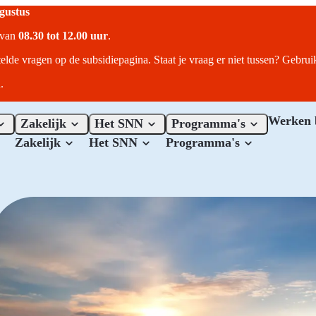
ugustus
r van
08.30 tot 12.00 uur
.
telde vragen op de subsidiepagina. Staat je vraag er niet tussen? Gebru
.
Werken 
Zakelijk
Het SNN
Programma's
Zakelijk
Het SNN
Programma's