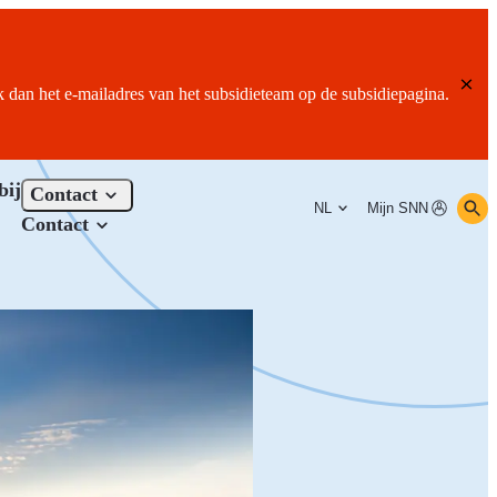
ik dan het e-mailadres van het subsidieteam op de subsidiepagina.
bij
Contact
NL
Mijn SNN
Contact