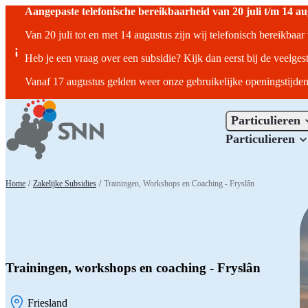
Aangepaste telefonische bereikbaarheid van 20 juli t/m 14 a
Van 20 juli tot en met 14 augustus zijn wij telefonisch bereikbaa
Heb je een vraag over een subsidie? Kijk dan eerst bij de veelges
Vanaf 17 augustus gelden weer onze gebruikelijke openingstijden
Particulieren
Particulieren
Home
/
Zakelijke Subsidies
/
Trainingen, Workshops en Coaching - Fryslân
Trainingen, workshops en coaching - Fryslân
Friesland