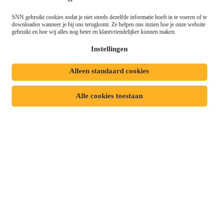
Just Transition Fund (JTF)
Werken bij
Gemeenschappelijk
SNN gebruikt cookies zodat je niet steeds dezelfde informatie hoeft in te voeren of te
Meld je aan voor onze
downloaden wanneer je bij ons terugkomt. Ze helpen ons inzien hoe je onze website
Landbouwbeleid (GLB)
gebruikt en hoe wij alles nog beter en klantvriendelijker kunnen maken.
nieuwsbrief
Instellingen
Alleen standaard cookies
Privacyverklaring
Responsible disclosure
Toegankelijkheidsverklaring
Cookies
Alle cookies toestaan
Volg ons op: