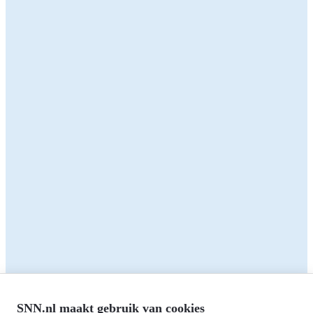
Kijk dan op de pagina's:
Valorisatie Middelgroot
MIT R&D
Valorisatie klein
Delen:
Terug naar het overzicht
Zakelijk
Particulieren
Alle subsidies
Alle subsidies
Kennisbank
Het SNN
Programma's
Contact
RIS3: Strategie voor het
noorden
Over ons
Europees fonds voor Regionale
Agenda
Ontwikkeling (EFRO)
SNN.nl maakt gebruik van cookies
Nieuws