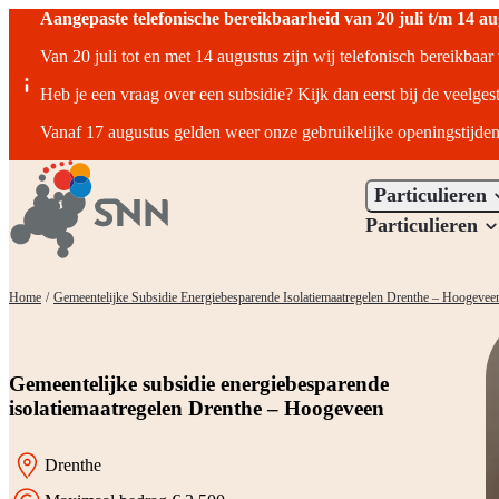
Aangepaste telefonische bereikbaarheid van 20 juli t/m 14 a
Van 20 juli tot en met 14 augustus zijn wij telefonisch bereikbaa
Heb je een vraag over een subsidie? Kijk dan eerst bij de veelges
Vanaf 17 augustus gelden weer onze gebruikelijke openingstijden
Particulieren
Particulieren
Home
/
Gemeentelijke Subsidie Energiebesparende Isolatiemaatregelen Drenthe – Hoogevee
Gemeentelijke subsidie energiebesparende
isolatiemaatregelen Drenthe – Hoogeveen
Drenthe
Locatie: