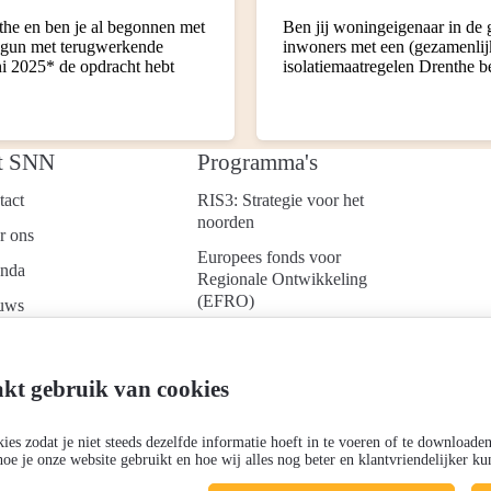
he en ben je al begonnen met
Ben jij woningeigenaar in de
Begun met terugwerkende
inwoners met een (gezamenlij
uni 2025* de opdracht hebt
isolatiemaatregelen Drenthe b
t SNN
Programma's
tact
RIS3: Strategie voor het
noorden
r ons
Europees fonds voor
nda
Regionale Ontwikkeling
(EFRO)
uws
Just Transition Fund
ken bij
(JTF)
d je aan voor onze
kt gebruik van cookies
Gemeenschappelijk
uwsbrief
Landbouwbeleid (GLB)
es zodat je niet steeds dezelfde informatie hoeft in te voeren of te downloade
hoe je onze website gebruikt en hoe wij alles nog beter en klantvriendelijker 