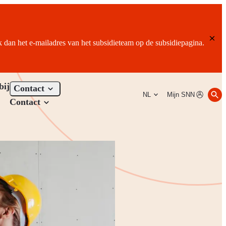
ik dan het e-mailadres van het subsidieteam op de subsidiepagina.
bij
Contact
NL
Mijn SNN
Contact