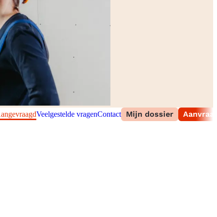
Mijn dossier
Aanvraag
angevraagd
Veelgestelde vragen
Contact