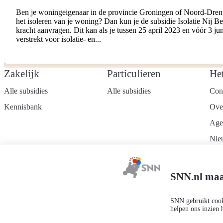
Ben je woningeigenaar in de provincie Groningen of Noord-Drent
het isoleren van je woning? Dan kun je de subsidie Isolatie Nij 
kracht aanvragen. Dit kan als je tussen 25 april 2023 en vóór 3 j
verstrekt voor isolatie- en...
Zakelijk
Particulieren
He
Alle subsidies
Alle subsidies
Con
Kennisbank
Ove
Age
Nie
Wer
Mel
SNN.nl maa
nie
SNN gebruikt cooki
helpen ons inzien 