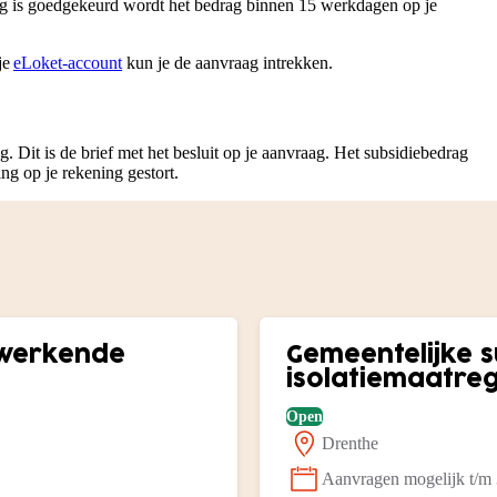
aag is goedgekeurd wordt het bedrag binnen 15 werkdagen op je
je
eLoket-account
kun je de aanvraag intrekken.
 Dit is de brief met het besluit op je aanvraag. Het subsidiebedrag
g op je rekening gestort.
ugwerkende
Gemeentelijke 
isolatiemaatre
Open
Drenthe
Locatie:
Aanvragen mogelijk t/m
Status: