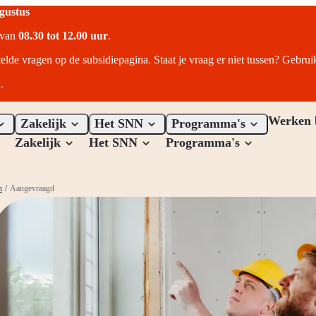
ugustus
r van
08.30 tot 12.00 uur
.
telde vragen op de subsidiepagina. Staat je vraag er niet tussen? Gebru
.
Werken 
Zakelijk
Het SNN
Programma's
Zakelijk
Het SNN
Programma's
n
/
Aangevraagd